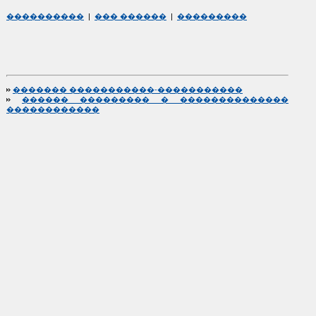
����������
|
��� ������
|
���������
������� �����������-�����������
������ ��������� � ��������������
������������