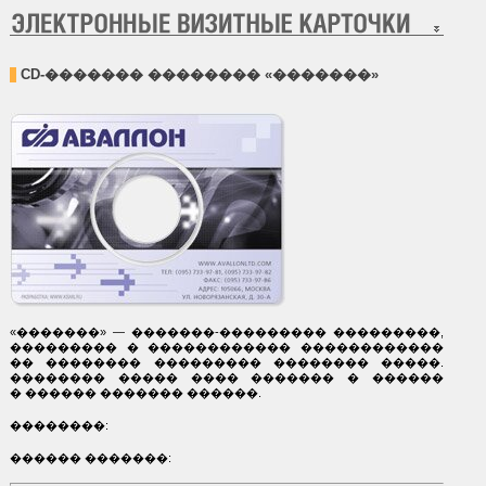
CD-������� �������� «�������»
«�������» —
�������-���������
���������,
��������� � ������������ ������������
�� �������� ��������� �������� �����.
�������� ����� ���� ������� � ������
� ������ ������� ������.
��������:
������ �������: