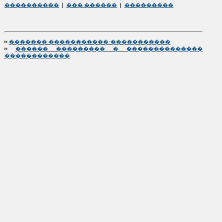
����������
|
��� ������
|
���������
������� �����������-�����������
������ ��������� � ��������������
������������