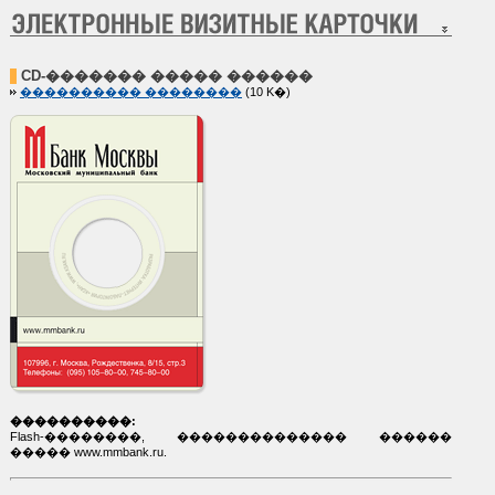
CD-������� ����� ������
���������� ��������
(10 K�)
����������:
Flash-��������, �������������� ������
����� www.mmbank.ru.