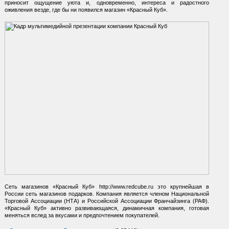
приносит ощущение уюта и, одновременно, интереса и радостного
оживления везде, где бы ни появился магазин
«Красный Куб»
.
Сеть магазинов
«Красный Куб»
http://www.redcube.ru это крупнейшая в
России сеть магазинов подарков. Компания является членом Национальной
Торговой Ассоциации (НТА) и Российской Ассоциации Франчайзинга (РАФ).
«Красный Куб»
активно развивающаяся, динамичная компания, готовая
меняться вслед за вкусами и предпочтением покупателей.