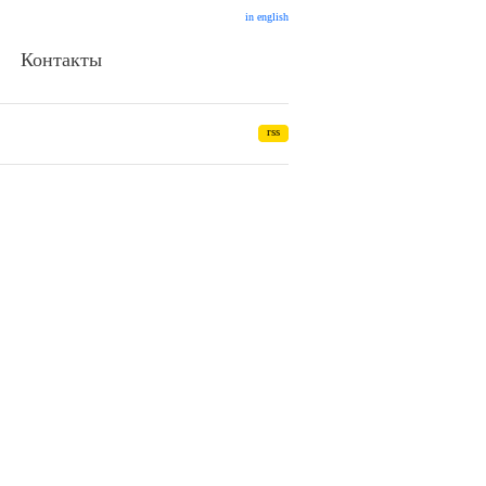
in english
Контакты
rss