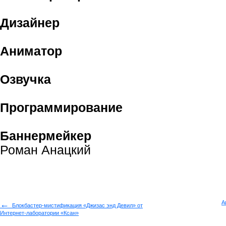
Дизайнер
Аниматор
Озвучка
Программирование
Баннермейкер
Роман Анацкий
←
А
Блокбастер-мистификация «Джизас энд Девил» от
Интернет-лаборатории «Ксан»