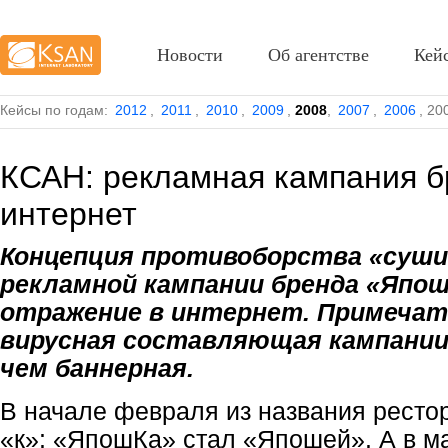
Новости
Об агентстве
Кей
Кейсы по годам:
2012
,
2011
,
2010
,
2009
,
2008
,
2007
,
2006
,
20
КСАН: рекламная кампания 
интернет
Концепция противоборства «суши
рекламной кампании бренда «Япо
отражение в интернет. Примечат
вирусная составляющая кампании
чем баннерная.
В начале февраля из названия ресто
«к»: «ЯпошКа» стал «Япошей». А в 