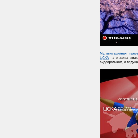
Мультимедийная презе
ЦСКА
это захватывающ
видеороликом, о ведущ