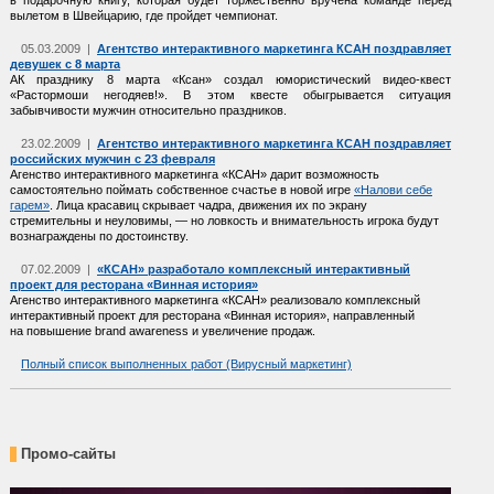
в подарочную книгу, которая будет торжественно вручена команде перед
вылетом в Швейцарию, где пройдет чемпионат.
05.03.2009 |
Агентство интерактивного маркетинга КСАН поздравляет
девушек с 8 марта
АК празднику 8 марта «Ксан» создал юмористический видео-квест
«Растормоши негодяев!». В этом квесте обыгрывается ситуация
забывчивости мужчин относительно праздников.
23.02.2009 |
Агентство интерактивного маркетинга КСАН поздравляет
российских мужчин с 23 февраля
Агенство интерактивного маркетинга «КСАН» дарит возможность
самостоятельно поймать собственное счастье в новой игре
«Налови себе
гарем»
. Лица красавиц скрывает чадра, движения их по экрану
стремительны и неуловимы, — но ловкость и внимательность игрока будут
вознаграждены по достоинству.
07.02.2009 |
«КСАН» разработало комплексный интерактивный
проект для ресторана «Винная история»
Агенство интерактивного маркетинга «КСАН» реализовало комплексный
интерактивный проект для ресторана «Винная история», направленный
на повышение brand awareness и увеличение продаж.
Полный список выполненных работ (Вирусный маркетинг)
Промо-сайты