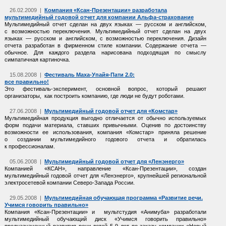
26.02.2009 |
Компания
«Ксан-Презентации»
pазработала
мультимедийный годовой отчет для компании Альфа-страхование
Мультимедийный отчет сделан на двух языках — русском и английском,
с возможностью переключения. Мультимедийный отчет сделан на двух
языках — русском и английском, с возможностью переключения. Дизайн
отчета разработан в фирменном стиле компании. Содержание отчета —
обычное. Для каждого раздела нарисована подходящая по смыслу
симпатичная картиночка.
15.08.2008 |
Фестиваль Маха-Упайя-Пати 2.0:
все правильно!
Это
фестиваль-эксперимент,
основной вопрос, который решают
организаторы, как построить компанию, где люди не будут роботами.
27.06.2008 |
Мультимедийный годовой отчет для «Комстар»
Мультимедийная продукция выгодно отличается от обычно используемых
форм подачи материала, ставших привычными. Оценив по достоинству
возможности ее использования, компания «Комстар» приняла решение
о создании мультимедийного годового отчета и обратилась
к профессионалам.
05.06.2008 |
Мультимедийный годовой отчет для «Ленэнерго»
Компанией «КСАН», направление
«Ксан-Презентации»,
создан
мультимедийный годовой отчет для «Ленэнерго», крупнейшей региональной
электросетевой компании
Северо-Запада
России.
29.05.2008 |
Мультимедийная обучающая программа «Развитие речи.
Учимся говорить правильно»
Компания «Ксан-Презентации» и мультстудия «Анимуба» разработали
мультимедийный обучающий диск «Учимся говорить правильно»