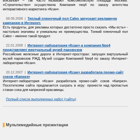
вокзалов» – так часто называют Комсомольскую площадь Москвы.
«Строительство» осуществила Компания neq4 по заказу агентства
интерактивного маркетинга «Ксан».
08.08.2008 |
Теплый пленочный пол Caleo запускает рекламную
кампанию в Интернет.
Есть продукты, для рекламы которых достаточно просто сказать «Мы есть» -
настолько значимы и уникальны их преимущества. Тонкий пленочный пол
Caleo – именно такой продукт.
22.01.2008 |
Интернет-лаборатория «Ксан» и компания Neq4
представляют виртуальный музей паровозов
Российские железные дороги в Интернет-просторах: запущен виртуальный
музей паровозов РЖД. Музей создан Компанией Neq4 по заказу Интернет-
лаборатории «Ксан».
20.12.2007 |
Интернет-лаборатория «Ксан» разработала промо-сайт
соков «Каприз»
Интернет-лаборатория «Ксан» разработала промо-сайт соков «Каприз».
Посетителям сайта предлагается сыграть в игру: пронести над пропастью
стакан сока для капризной красавицы.
Полный список выполненных работ (сайты)
Мультимедийные презентации