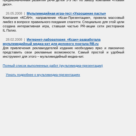
предназначенный развития речи детей 5-9 лет по заказу компании «Новый
диск».
26.05.2008 |
Мультимедийная игра-тест «Укрощение пасты»
Компания «КСАН», направление «Ксан-Презентации», провела массовый
ликбез в вопросе правильного поедания спагетти. Специально для этой цели
создана интерактивная игра, ставшая частью PR-акции сети ресторанов
IL Патио.
28.02.2008 |
Интернет-лаборатория «Ксан» разработала
мультимедийный медиа-кит для делового портала RB.ru
Для привлечения рекламодателей изданию необходимо ярко и лаконично
представить свои рекламные возможности. Самый простой и удобный
инструмент для этого – мультимедийный медиа-кит.
Полный список выполненных работ (мультимедиа-презентации)
Узнать подробнее о мультимедиа-презентациях