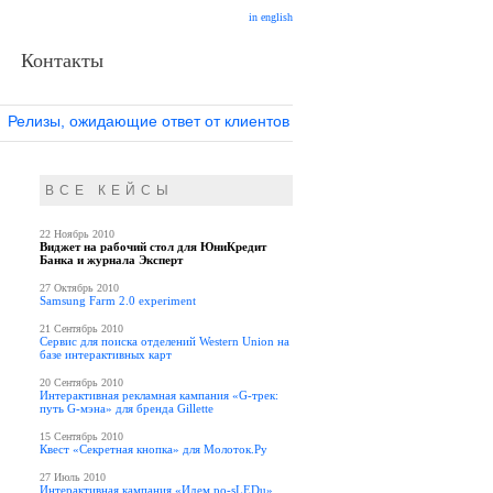
in english
Контакты
Релизы, ожидающие ответ от клиентов
ВСЕ КЕЙСЫ
22 Ноябрь 2010
Виджет на рабочий стол для ЮниКредит
Банка и журнала Эксперт
27 Октябрь 2010
Samsung Farm 2.0 experiment
21 Сентябрь 2010
Сервис для поиска отделений Western Union на
базе интерактивных карт
20 Сентябрь 2010
Интерактивная рекламная кампания «G-трек:
путь G-мэна» для бренда Gillette
15 Сентябрь 2010
Квест «Секретная кнопка» для Молоток.Ру
27 Июль 2010
Интерактивная кампания «Идем po-sLEDu»