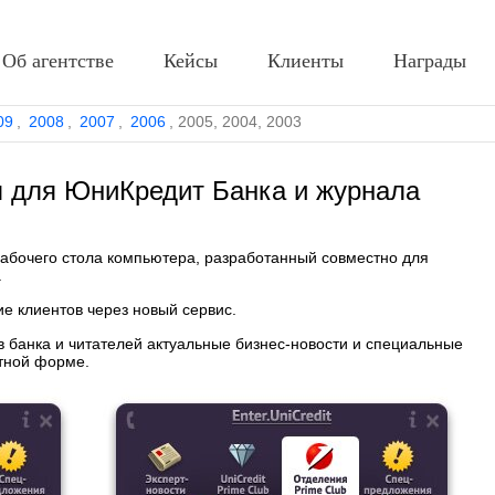
Об агентстве
Кейсы
Клиенты
Награды
09
,
2008
,
2007
,
2006
,
2005
,
2004
,
2003
л для ЮниКредит Банка и журнала
абочего стола компьютера, разработанный совместно для
.
 клиентов через новый сервис.
в банка и читателей актуальные бизнес-новости и специальные
тной форме.