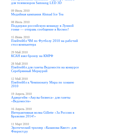
для телевизоров Samsung LED 3D
09 Июль 2010
Медийная кампания Ahmad Ice Tea
08 Июль 2010
Поддержи российскую команду в Лунной
гонке — отправь сообщение в Космос!
15 Июнь 2010
Плейтейбл ЧМ по Футболу 2010 на рабочий
стол компьютера
29 Май 2010
КСАН взял бронзу на КМРФ
28 Май 2010
Плейтейбл для газеты Ведомости на конкурсе
Серебрянный Меркурий
12 Май 2010
Плейтейбл к Чемпионату Мира по хоккею
2010
19 Апрель 2010
Адвергейм «Акулы бизнеса» для газеты
«Ведомости»
16 Апрель 2010
Интерактивная волна Gillette «За Россию в
Бразилии 2014!»
11 Март 2010
Эротический триллер «Казанова-Квест» для
Флорист.ру