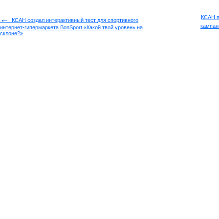
←
КСАН п
КСАН создал интерактивный тест для спортивного
кампан
интернет-гипермаркета BonSport «Какой твой уровень на
склоне?»