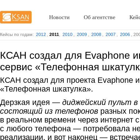
Новости
Об агентстве
Кей
Кейсы по годам:
2012
,
2011
,
2010
,
2009
,
2008
,
2007
,
2006
,
20
КСАН создал для Evaphone и
сервис «Телефонная шкатул
КСАН создал для проекта Evaphone и
«Телефонная шкатулка».
Дерзкая идея —
диджейский пульт в
состоящий из телефонов
разных по
в реальном времени через интернет 
с любого телефона — потребовала н
реализации, и вот наконец — встреча