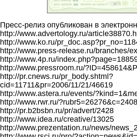
Пресс-релиз опубликован в электрон
http://www.advertology.ru/article38870.h
http://www.ko.ru/pr_doc.asp?pr_no=118
http://www.press-release.ru/branches/
http://www.4p.ru/index.php?page=1885
http://www.pressroom.ru/?ID=458614
http://pr.cnews.ru/pr_body.shtml?
cid=11711&pr=2006/11/21/46619
http://www.astera.ru/events/?kind=1&
http://www.rwr.ru/?rubr5=26276&c=24
http://pr.b2bsbn.ru/pr/advert/2428
http://www.idea.ru/creative/13025
http://www.prezentation.ru/news/news
http://www.rsci.ru/pro/?action=news&id