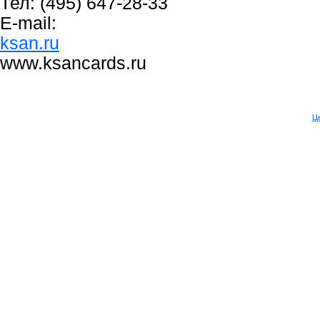
Тел: (495) 647-28-33
E-mail:
ksan.ru
www.ksancards.ru
Це