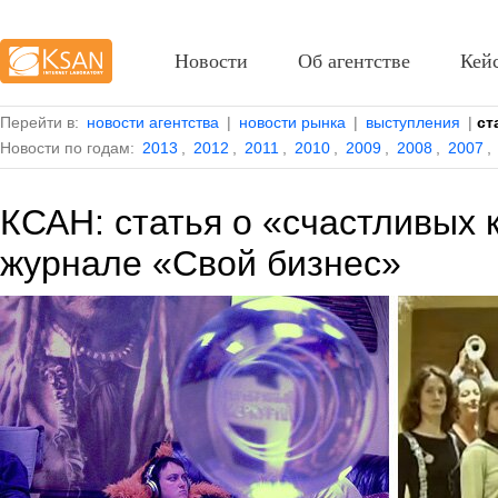
Новости
Об агентстве
Кей
Перейти в:
новости агентства
|
новости рынка
|
выступления
|
ст
Новости по годам:
2013
,
2012
,
2011
,
2010
,
2009
,
2008
,
2007
,
КСАН: статья о «счастливых 
журнале «Свой бизнес»