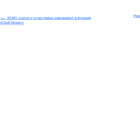
←
Ром
КСАН: статья о «счастливых компаниях» в журнале
«Свой бизнес»