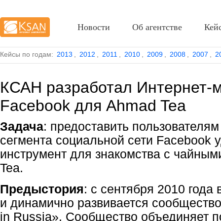
Новости
Об агентстве
Кей
Кейсы по годам:
2013
,
2012
,
2011
,
2010
,
2009
,
2008
,
2007
,
2
КСАН разработал Интернет-м
Facebook для Ahmad Tea
Задача
: предоставить пользователям
сегмента социальной сети Facebook 
инструмент для знакомства с чайны
Tea.
Предыстория
: с сентября 2010 года
и динамично развивается сообществ
in Russia». Сообщество объединяет 