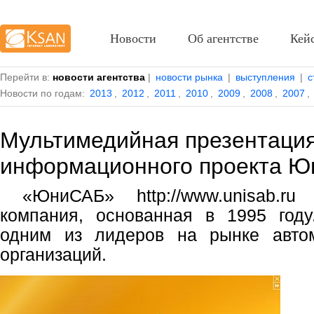
Новости
Об агентстве
Кей
Перейти в:
новости агентства
|
новости рынка
|
выступления
|
с
Новости по годам:
2013
,
2012
,
2011
,
2010
,
2009
,
2008
,
2007
,
Мультимедийная презентаци
информационного проекта 
«ЮниСАБ» http://www.unisab.r
компания, основанная в 1995 году
одним из лидеров на рынке автом
организаций.