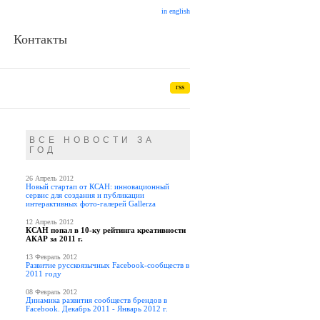
in english
Контакты
rss
ВСЕ НОВОСТИ ЗА
ГОД
26 Апрель 2012
Новый стартап от КСАН: инновационный
сервис для создания и публикации
интерактивных фото-галерей Gallerza
12 Апрель 2012
КСАН попал в 10-ку рейтинга креативности
АКАР за 2011 г.
13 Февраль 2012
Развитие русскоязычных Facebook-сообществ в
2011 году
08 Февраль 2012
Динамика развития сообществ брендов в
Facebook. Декабрь 2011 - Январь 2012 г.