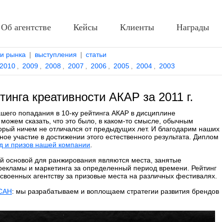
Об агентстве
Кейсы
Клиенты
Награды
ти рынка
|
выступления
|
статьи
2010
,
2009
,
2008
,
2007
,
2006
,
2005
,
2004
,
2003
тинга креативности АКАР за 2011 г.
ашего попадания в
10-ку
рейтинга АКАР в дисциплине
 можем сказать, что это было, в
каком-то
смысле, обычным
торый ничем не отличался от предыдущих лет. И благодарим наших
ное участие в достижении этого естественного результата. Диплом
д и призов нашей компании
.
ой основой для ранжирования являются места, занятые
рекламы и маркетинга за определенный период времени. Рейтинг
исвоенных агентству за призовые места на различных фестивалях.
КСАН
: мы разрабатываем и воплощаем стратегии развития брендов