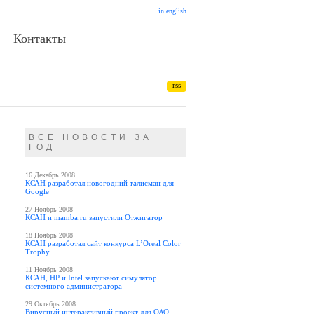
in english
Контакты
rss
ВСЕ НОВОСТИ ЗА
ГОД
16 Декабрь 2008
КСАН разработал новогодний талисман для
Google
27 Ноябрь 2008
КСАН и mamba.ru запустили Отжигатор
18 Ноябрь 2008
КСАН разработал сайт конкурса L’Oreal Color
Trophy
11 Ноябрь 2008
КСАН, HP и Intel запускают симулятор
системного администратора
29 Октябрь 2008
Вирусный интерактивный проект для ОАО