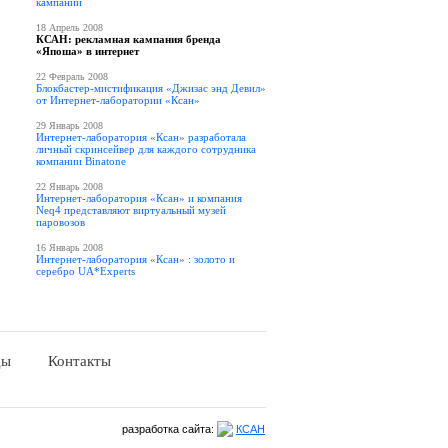
кампании
18 Апрель 2008
КСАН: рекламная кампания бренда
«Япоша» в интернет
22 Февраль 2008
Блокбастер-мистификация «Джизас энд Девил»
от Интернет-лаборатории «Ксан»
29 Январь 2008
Интернет-лаборатория «Ксан» разработала
личный скринсейвер для каждого сотрудника
компании Binatone
22 Январь 2008
Интернет-лаборатория «Ксан» и компания
Neq4 представляют виртуальный музей
паровозов
16 Январь 2008
Интернет-лаборатория «Ксан» : золото и
серебро UA*Experts
ды
Контакты
разработка сайта:
КСАН