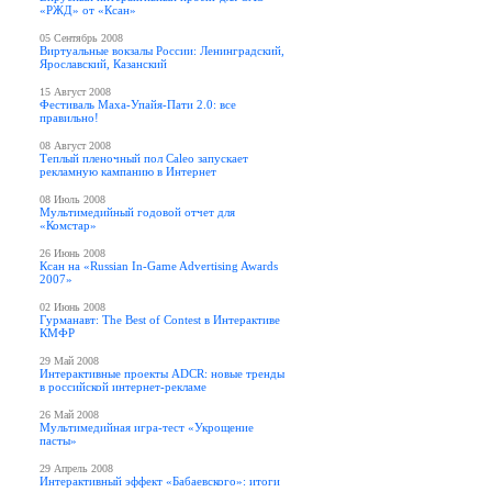
«РЖД» от «Ксан»
05 Сентябрь 2008
Виртуальные вокзалы России: Ленинградский,
Ярославский, Казанский
15 Август 2008
Фестиваль Маха-Упайя-Пати 2.0: все
правильно!
08 Август 2008
Теплый пленочный пол Caleo запускает
рекламную кампанию в Интернет
08 Июль 2008
Мультимедийный годовой отчет для
«Комстар»
26 Июнь 2008
Ксан на «Russian In-Game Advertising Awards
2007»
02 Июнь 2008
Гурманавт: The Best of Contest в Интерактиве
КМФР
29 Май 2008
Интерактивные проекты ADCR: новые тренды
в российской интернет-рекламе
26 Май 2008
Мультимедийная игра-тест «Укрощение
пасты»
29 Апрель 2008
Интерактивный эффект «Бабаевского»: итоги