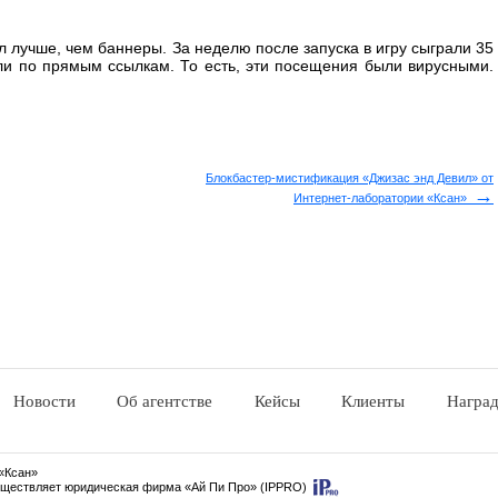
л лучше, чем баннеры. За неделю после запуска в игру сыграли 35
ли по прямым ссылкам. То есть, эти посещения были вирусными.
Блокбастер-мистификация «Джизас энд Девил» от
→
Интернет-лаборатории «Ксан»
Новости
Об агентстве
Кейсы
Клиенты
Награ
 «Ксан»
уществляет юридическая фирма «Ай Пи Про» (IPPRO)