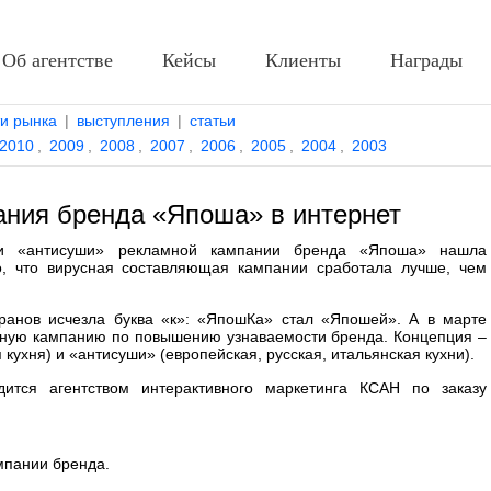
Об агентстве
Кейсы
Клиенты
Награды
ти рынка
|
выступления
|
статьи
2010
,
2009
,
2008
,
2007
,
2006
,
2005
,
2004
,
2003
ния бренда «Япоша» в интернет
 и «антисуши» рекламной кампании бренда «Япоша» нашла
о, что вирусная составляющая кампании сработала лучше, чем
ранов исчезла буква «к»: «ЯпошКа» стал «Япошей». А в марте
ную кампанию по повышению узнаваемости бренда. Концепция –
кухня) и «антисуши» (европейская, русская, итальянская кухни).
дится агентством интерактивного маркетинга КСАН по заказу
мпании бренда.