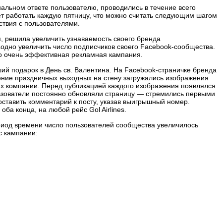
альном ответе пользователю, проводились в течение всего
дет работать каждую пятницу, что можно считать следующим шагом
ствия с пользователями.
, решила увеличить узнаваемость своего бренда
аодно увеличить число подписчиков своего
Facebook-сообщества
.
но очень эффективная рекламная кампания.
ий подарок в День св. Валентина. На
Facebook-страничке
бренда
ние праздничных выходных на стену загружались изображения
х компании. Перед публикацией каждого изображения появлялся
ьзователи постоянно обновляли страницу — стремились первыми
оставить комментарий к посту, указав выигрышный номер.
оба конца, на любой рейс Gol Airlines.
ериод времени число пользователей сообщества увеличилось
с кампании
: