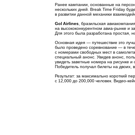
Ранее кампании, основанные на персон
нескольких дней. Break Time Friday бу
в развитии данной механики взаимодей
Gol Airlines
,
бразильская авиакомпания
на высококонкурентном
авиа-рынке
и з
Для этого была разработана простая, 
Основная идея — путешествие это лучш
было проведено соревнование — в тече
с номерами свободных мест в самолета
специальный анонс. Увидев анонс, пол
увидеть заветные номера на рисунке и 
Победитель получал билеты на двоих, в 
Результат: за максимально короткий п
с 12,000 до 200,000 человек.
Видео-кей