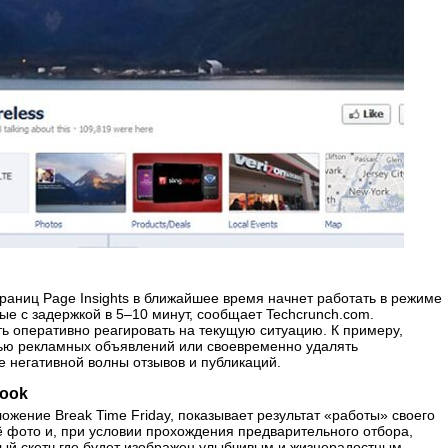
раниц Page Insights в ближайшее время начнет работать в режиме
ые с задержкой в 5–10 минут, сообщает Techcrunch.com.
ь оперативно реагировать на текущую ситуацию. К примеру,
ью рекламных объявлений или своевременно удалять
 негативной волны отзывов и публикаций.
book
ложение
Break Time Friday, показывает результат «работы» своего
ё фото и, при условии прохождения предварительного отбора,
ый скетч где будет изображен улыбчивым и жизнерадостным,