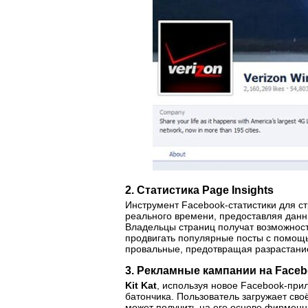
2. Статистика Page Insights
Инструмент
Facebook-статистики
для ст
реального времени, предоставляя данн
Владельцы страниц получат возможност
продвигать популярные посты с помощ
провальные, предотвращая разрастание
3. Рекламные кампании на Face
Kit Kat
, используя новое
Facebook-при
батончика. Пользователь загружает сво
может получить на его основе фирменн