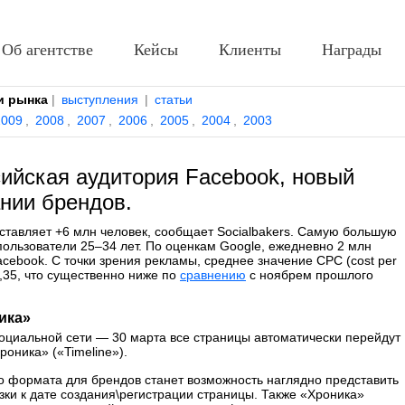
Об агентстве
Кейсы
Клиенты
Награды
и рынка
|
выступления
|
статьи
2009
,
2008
,
2007
,
2006
,
2005
,
2004
,
2003
сийская аудитория Facebook, новый
нии брендов.
оставляет +6 млн человек, сообщает Socialbakers. Самую большую
пользователи 25–34 лет. По оценкам Google, ежедневно 2 млн
cebook. С точки зрения рекламы, среднее значение CPC (cost per
$0,35, что существенно ниже по
сравнению
с ноябрем прошлого
ика»
оциальной сети — 30 марта все страницы автоматически перейдут
оника» («Timeline»).
 формата для брендов станет возможность наглядно представить
зки к дате создания\регистрации страницы. Также «Хроника»