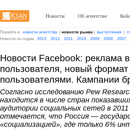
Новости
Об агентстве
Кей
Перейти в:
новости агентства
|
новости рынка
|
выступления
|
с
Новости по годам:
2013
,
2012
,
2011
,
2010
,
2009
,
2008
,
2007
,
Новости Facebook: реклама в
пользователя, новый формат
пользователями. Кампании б
Согласно
исследованию
Pew Researc
находится в числе стран показавши
аудитории социальных сетей в 2011
отмечается, что Россия — государ
«социализацией», где только 6% ин