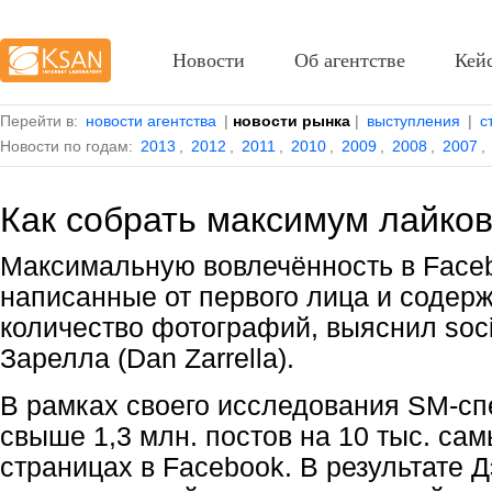
Новости
Об агентстве
Кей
Перейти в:
новости агентства
|
новости рынка
|
выступления
|
с
Новости по годам:
2013
,
2012
,
2011
,
2010
,
2009
,
2008
,
2007
,
Как собрать максимум лайков
Максимальную вовлечённость в Faceb
написанные от первого лица и соде
количество фотографий, выяснил soci
Зарелла (Dan Zarrella).
В рамках своего исследования
SM-сп
свыше 1,3 млн. постов на 10 тыс. са
страницах в Facebook. В результате Д