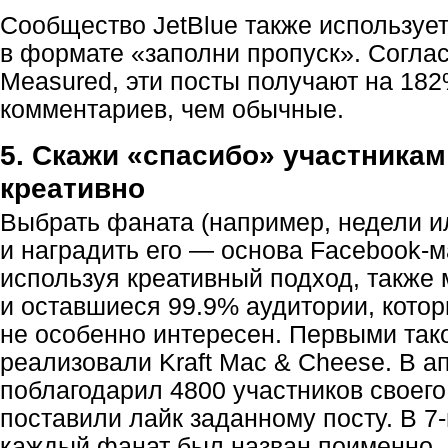
Сообщество JetBlue также используе
в формате «заполни пропуск». Согла
Measured, эти посты получают на 18
комментариев, чем обычные.
5. Скажи «спасибо» участника
креативно
Выбрать фаната (например, недели и
и наградить его — основа
Facebook-м
используя креативный подход, также
и оставшиеся 99.9% аудитории, кото
не особенно интересен. Первыми так
реализовали Kraft Mac & Cheese. В а
поблагодарил 4800 участников своего
поставили лайк заданному посту. В
7
каждый фанат был назван поименно