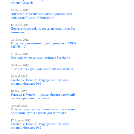
версии Adweek
25 Июль 2012
AdCenter запустил медиапланировщик для
социальной сети «ВКонтакте»
12 Июль 2012
Посты в Facebook, которые не останутся без
внимания
02 Июль 2012
10 лучших рекламных идей призеров CYBER
LIONS' 12
21 Июнь 2012
Как собрать максимум лайков в Facebook
06 Июнь 2012
5 «горячих» трендов Facebook-маркетинга
29 Май 2012
Facebook: Новости Engagement Индекса
страниц брендов №6
18 Май 2012
Реклама в Рунете — самый быстрорастущий
сегмент рекламного рынка
08 Май 2012
Pinterest: аудитория, примеры использования
брендами, лучшее время для постинга
17 Апрель 2012
Facebook: Новости Engagement Индекса
страниц брендов №5