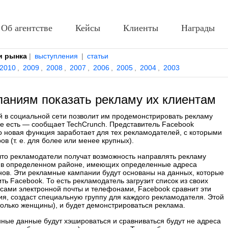
Об агентстве
Кейсы
Клиенты
Награды
и рынка
|
выступления
|
статьи
2010
,
2009
,
2008
,
2007
,
2006
,
2005
,
2004
,
2003
паниям показать рекламу их клиентам
 в социальной сети позволит им продемонстрировать рекламу
же есть — сообщает TechCrunch. Представитель Facebook
 новая функция заработает для тех рекламодателей, с которыми
в (т. е. для более или менее крупных).
 что рекламодатели получат возможность направлять рекламу
х в определенном районе, имеющих определенные адреса
ов. Эти рекламные кампании будут основаны на данных, которые
ь Facebook. То есть рекламодатель загрузит список из своих
сами электронной почты и телефонами, Facebook сравнит эти
ия, создаст специальную группу для каждого рекламодателя. Этой
только женщины), и будет демонстрироваться реклама.
нные данные будут хэшироваться и сравниваться будут не адреса