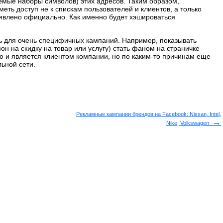
аемые наборы символов) этих адресов. Таким образом,
еть доступ не к спискам пользователей и клиентов, а только
аявлено официально. Как именно будет хэшироваться
ь для очень специфичных кампаний. Например, показывать
он на скидку на товар или услугу) стать фаном на страничке
ью и является клиентом компании, но по каким-то причинам еще
ьной сети.
Рекламные кампании брендов на Facebook: Nissan, Intel,
→
Nike, Volkswagen