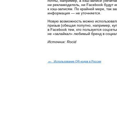
почты, например, а хэш-записи (нечит
ни рекламодатель, ни Facebook будут им
к хэш-записям. По крайней мере, так з
информация — не уточняется.
Новую возможность можно использоват
призыв (обещая попутно, например, куп
в Facebook тем, кто пользуется соцсет
не «залайкал» любимый бренд в социал
Источник:
Rocid
←
Использование QR-кодов в России