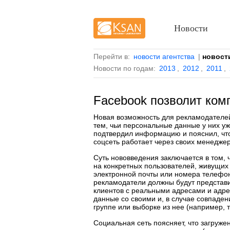
Новости
Перейти в:
новости агентства
|
новост
Новости по годам:
2013
,
2012
,
2011
,
Facebook позволит ком
Новая возможность для рекламодателей
тем, чьи персональные данные у них у
подтвердил информацию и пояснил, что
соцсеть работает через своих менеджеро
Суть нововведения заключается в том,
на конкретных пользователей, живущи
электронной почты или номера телефон
рекламодатели должны будут представит
клиентов с реальными адресами и адре
данные со своими и, в случае совпаден
группе или выборке из нее (например, 
Социальная сеть поясняет, что загруже