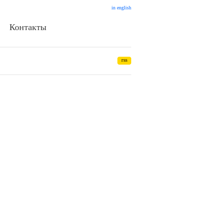
in english
Контакты
rss