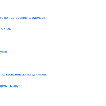
ку по настроению владельца
егионам
е
нутно
е
с пользовательскими данными
формы вымрут