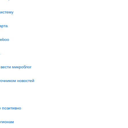
систему
арта
ceboo
а
вести микроблог
точником новостей
е позитивно
егионам