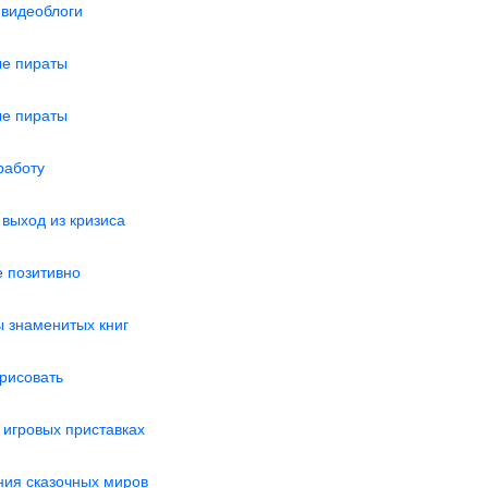
 видеоблоги
ые пираты
ые пираты
работу
выход из кризиса
е позитивно
ы знаменитых книг
 рисовать
игровых приставках
ния сказочных миров