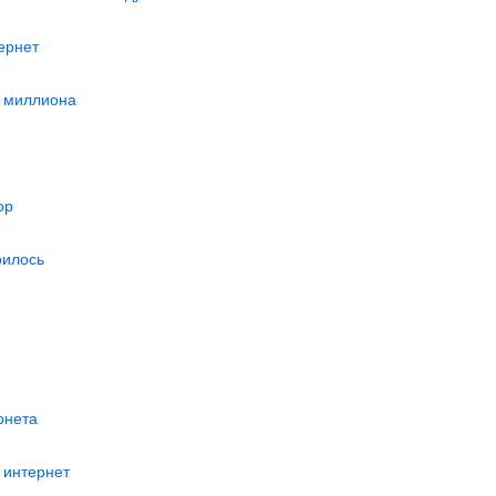
ернет
5 миллиона
ор
оилось
рнета
 интернет