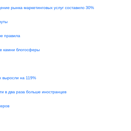
дение рынка маркетинговых услуг составило 30%
нуты
ые правила
ые камни блогосферы
х выросли на 119%
ти в два раза больше иностранцев
керов