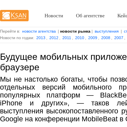
Новости
Об агентстве
Кей
Перейти в:
новости агентства
|
новости рынка
|
выступления
|
с
Новости по годам:
2013
,
2012
,
2011
,
2010
,
2009
,
2008
,
2007
,
Будущее мобильных приложе
браузере
Мы не настолько богаты, чтобы позв
отдельных версий мобильного п
популярных платформ — BlackBer
iPhone и других», — таков лей
выступления высокопоставленного р
Google на конференции MobileBeat в