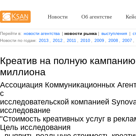
Новости
Об агентстве
Кей
Перейти в:
новости агентства
|
новости рынка
|
выступления
|
с
Новости по годам:
2013
,
2012
,
2011
,
2010
,
2009
,
2008
,
2007
,
Креатив на полную кампанию 
миллиона
Ассоциация Коммуникационных Агент
с
исследовательской компанией Synova
исследование
"Стоимость креативных услуг в рекла
Цель исследования
- выявить реальную стоимость креати