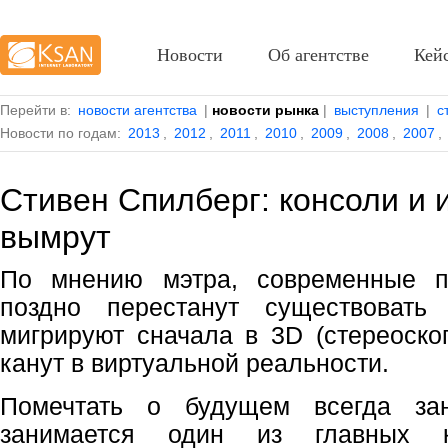
Новости
Об агентстве
Кей
Перейти в:
новости агентства
|
новости рынка
|
выступления
|
с
Новости по годам:
2013
,
2012
,
2011
,
2010
,
2009
,
2008
,
2007
,
Стивен Спилберг: консоли и
вымрут
По мнению мэтра, современные 
поздно перестанут существовать
мигрируют сначала в 3D (стереоскоп
канут в виртуальной реальности.
Помечтать о будущем всегда за
занимается один из главных к