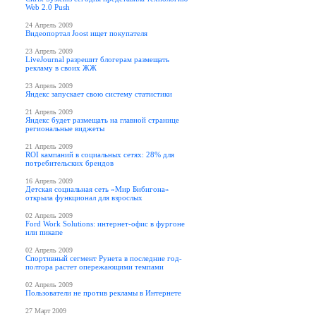
Web 2.0 Push
24 Апрель 2009
Видеопортал Joost ищет покупателя
23 Апрель 2009
LiveJournal разрешит блогерам размещать
рекламу в своих ЖЖ
23 Апрель 2009
Яндекс запускает свою систему статистики
21 Апрель 2009
Яндекс будет размещать на главной странице
региональные виджеты
21 Апрель 2009
ROI кампаний в социальных сетях: 28% для
потребительских брендов
16 Апрель 2009
Детская социальная сеть «Мир Бибигона»
открыла функционал для взрослых
02 Апрель 2009
Ford Work Solutions: интернет-офис в фургоне
или пикапе
02 Апрель 2009
Спортивный сегмент Рунета в последние год-
полтора растет опережающими темпами
02 Апрель 2009
Пользователи не против рекламы в Интернете
27 Март 2009