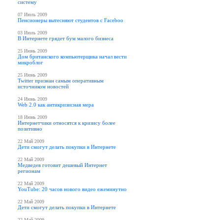
систему
07 Июль 2009
Пенсионеры вытесняют студентов с Faceboo
03 Июль 2009
В Интернете грядет бум малого бизнеса
25 Июнь 2009
Дом британского компьютерщика начал вести
микроблог
25 Июнь 2009
Twitter признан самым оперативным
источником новостей
24 Июнь 2009
Web 2.0 как антикризисная мера
18 Июнь 2009
Интернетчики относятся к кризису более
позитивно
22 Май 2009
Дети смогут делать покупки в Интернете
22 Май 2009
Медведев готовит дешевый Интернет
регионам
22 Май 2009
YouTube: 20 часов нового видео ежеминутно
22 Май 2009
Дети смогут делать покупки в Интернете
22 Май 2009