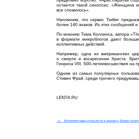
предельно коротко: «Аристократка со
остается такой синопсис: «Женщина з
все сложилось».
Напомним, что сервис Twitter предна
более 140 знаков. Из этих сообщений и
По мнению Тима Коллинса, автора «The L
в формате микроблогов дают большие
коллективных действий.
Например, одна из американских церк
о смерти и воскресении Христа. Бри
Генриха VIII, 500-летиевосшествия на п
Одним из самых популярных пользоват
Стивен Фрай, среди прочего придумавш
LENTA.RU
←
Интернетчики относятся к кризису более пози