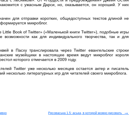
шлась с лесником». От «Гордости и предубеждения» Джейн Остин
накомится с ужасным Дарси, но, оказывается, он хороший. У них
значен для отправки коротких, общедоступных текстов длиной не
 формируется микроблог.
ittle Book of Twitter» («Маленькой книги Twitter»), подобные игры
 возможности как для индивидуального творчества, так и для
вей в Пасху транслировала через Twitter евангельские строки
танские музейщики в настоящее время ведут микроблог короля
рестол которого отмечается в 2009 году.
елей Twitter уже несколько месяцев остается актер и писатель
ий несколько литературных игр для читателей своего микроблога.
→
тивно
Рисоваська 1.5: аська, в которой можно рисовать