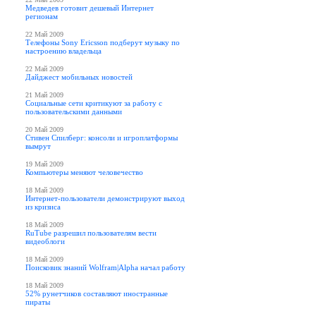
Медведев готовит дешевый Интернет
регионам
22 Май 2009
Телефоны Sony Ericsson подберут музыку по
настроению владельца
22 Май 2009
Дайджест мобильных новостей
21 Май 2009
Социальные сети критикуют за работу с
пользовательскими данными
20 Май 2009
Стивен Спилберг: консоли и игроплатформы
вымрут
19 Май 2009
Компьютеры меняют человечество
18 Май 2009
Интернет-пользователи демонстрируют выход
из кризиса
18 Май 2009
RuTube разрешил пользователям вести
видеоблоги
18 Май 2009
Поисковик знаний Wolfram|Alpha начал работу
18 Май 2009
52% рунетчиков составляют иностранные
пираты