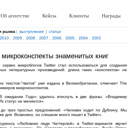
Об агентстве
Кейсы
Клиенты
Награды
и рынка
|
выступления
|
статьи
2010
,
2009
,
2008
,
2007
,
2006
,
2005
,
2004
,
2003
а микроконспекты знаменитых книг
сервис микроблогов Twitter стал использоваться для создания
ных литературных произведений: длина таких «конспектов» не
 текстов-"твитов" уже издана в Великобритании, отмечает The
примеров микроконспектов.
В ожидании Годо» удалось втиснуть в две фразы: «Владимир
 Их статус не меняется».
до трех простых предложений: «Человек ходит по Дублину. Мы
ке дня. Возможно, он слишком много пишет в Twitter».
уренса «Любовник леди Чаттерлей» в Twitter-варианте звучит