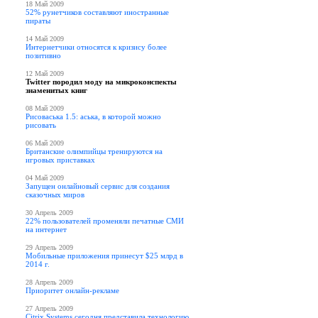
18 Май 2009
52% рунетчиков составляют иностранные
пираты
14 Май 2009
Интернетчики относятся к кризису более
позитивно
12 Май 2009
Twitter породил моду на микроконспекты
знаменитых книг
08 Май 2009
Рисоваська 1.5: аська, в которой можно
рисовать
06 Май 2009
Британские олимпийцы тренируются на
игровых приставках
04 Май 2009
Запущен онлайновый сервис для создания
сказочных миров
30 Апрель 2009
22% пользователей променяли печатные СМИ
на интернет
29 Апрель 2009
Мобильные приложения принесут $25 млрд в
2014 г.
28 Апрель 2009
Приоритет онлайн-рекламе
27 Апрель 2009
Citrix Systems сегодня представила технологию