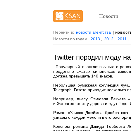
Новости
Перейти в:
новости агентства
|
новост
Новости по годам:
2013
,
2012
,
2011
,
Twitter породил моду н
Популярный в англоязычных странах 
предельно сжатых синопсисов извест
должна превышать 140 знаков.
Небольшая бумажная коллекция лучших
Telegraph. Газета приводит несколько 
Например, пьесу Сэмюэля Беккета «
и Эстрагон стоят у дерева и ждут Годо.
Роман «Улисс» Джеймса Джойса сжат 
узнаем о каждой мелочи в его распоряд
Конспект романа Дэвида Герберта Ло