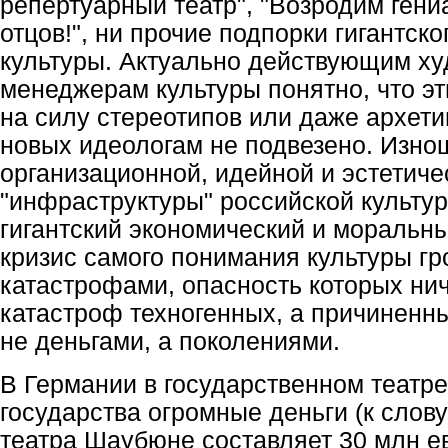
репертуарный театр", "Возродим ген
отцов!", ни прочие подпорки гигантско
культуры. Актуально действующим х
менеджерам культуры понятно, что эт
на силу стереотипов или даже архети
новых идеологам не подвезено. Изно
организационной, идейной и эстетиче
"инфраструктуры" российской культу
гигантский экономический и моральны
кризис самого понимания культуры г
катастрофами, опасность которых ни
катастроф техногенных, а причиненн
не деньгами, а поколениями.
В Германии в государственном театре
государства огромные деньги (к слову
театра Шаубюне составляет 30 млн ев