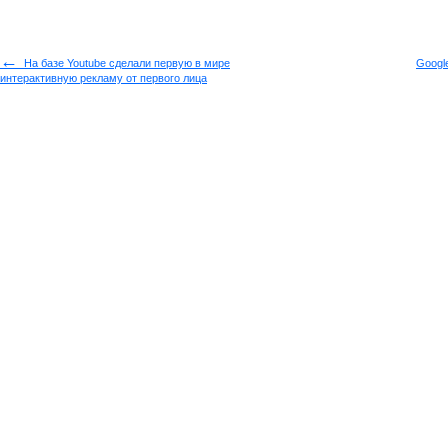
←
На базе Youtube сделали первую в мире
Googl
интерактивную рекламу от первого лица