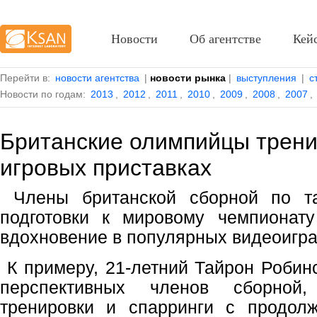
Новости
Об агентстве
Кей
Перейти в:
новости агентства
|
новости рынка
|
выступления
|
с
Новости по годам:
2013
,
2012
,
2011
,
2010
,
2009
,
2008
,
2007
,
Британские олимпийцы трени
игровых приставках
Члены британской сборной по та
подготовки к мировому чемпионату
вдохновение в популярных видеоигра
К примеру, 21-летний Тайрон Робинс
перспективных членов сборной,
тренировки и спарринги с продол