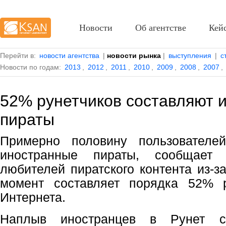
Новости
Об агентстве
Кей
Перейти в:
новости агентства
|
новости рынка
|
выступления
|
с
Новости по годам:
2013
,
2012
,
2011
,
2010
,
2009
,
2008
,
2007
,
52% рунетчиков составляют 
пираты
Примерно половину пользователе
иностранные пираты, сообщает 
любителей пиратского контента из-з
момент составляет порядка 52% р
Интернета.
Наплыв иностранцев в Рунет св