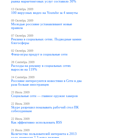
рынка маркетинговых услуг составило 30%
13 Октябрь 2009
100 вирусных видео на Youtube за 4 минуты
09 Октябрь 2009
Молодые россияне устанавливают новые
правила
07 Октябрь 2009
Реклама в социальных сетях. Подводные камни
блогосферы
02 Октябрь 2009
Флеш-игры придут в социальные сети
28 Сентябрь 2009
Расходы на рекламу в социальных сетях
выросли на 119%
24 Сентябрь 2009
Россияне интересуются новостями в Сети в два
раза больше иностранцев
23 Июль 2009
Социальные сети — главное оружие хакеров
22 Июль 2009
Skype разрешил показывать рабочий стол ПК
собеседникам
22 Июль 2009
Как эффективно использовать RSS
21 Июль 2009
Количество пользователей интернета к 2013
году превысит 2,3 млрд человек