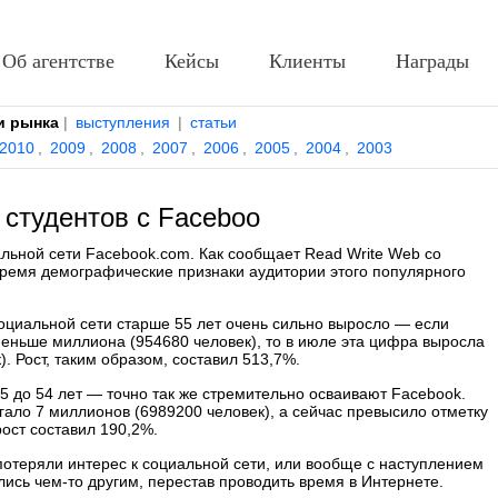
Об агентстве
Кейсы
Клиенты
Награды
и рынка
|
выступления
|
статьи
2010
,
2009
,
2008
,
2007
,
2006
,
2005
,
2004
,
2003
студентов с Faceboo
льной сети Facebook.com. Как сообщает Read Write Web со
 время демографические признаки аудитории этого популярного
социальной сети старше 55 лет очень сильно выросло — если
меньше миллиона (954680 человек), то в июле эта цифра выросла
. Рост, таким образом, составил 513,7%.
5 до 54 лет — точно так же стремительно осваивают Facebook.
игало 7 миллионов (6989200 человек), а сейчас превысило отметку
ост составил 190,2%.
потеряли интерес к социальной сети, или вообще с наступлением
лись чем-то другим, перестав проводить время в Интернете.