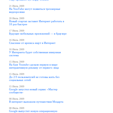
21 Июль 2009
На YouTube могут появиться трехмерные
видеоролики
20 Июль 2009
Новый стартап заставит Интернет работать в
10 раз быстрее
17 Июль 2009
Будущее мобильных приложений — в браузере
16 Июль 2009
Спасение от кризиса ищут в Интернет
16 Июль 2009
У Интернета будет собственная иммунная
система
15 Июль 2009
На базе Youtube сделали первую в мире
интерактивную рекламу от первого лица
15 Июль 2009
До 2/3 пользователей не готовы жить без
социальных сетей
15 Июль 2009
Google запустил новый сервис «Мастер
сообществ»
08 Июль 2009
В интернет выложили путешествия Моцарта
08 Июль 2009
Google выпустит новую операционную