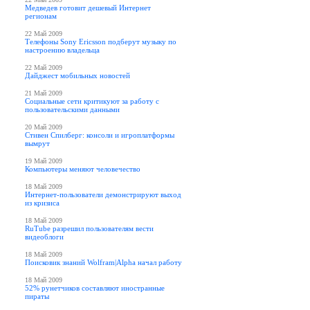
Медведев готовит дешевый Интернет
регионам
22 Май 2009
Телефоны Sony Ericsson подберут музыку по
настроению владельца
22 Май 2009
Дайджест мобильных новостей
21 Май 2009
Социальные сети критикуют за работу с
пользовательскими данными
20 Май 2009
Стивен Спилберг: консоли и игроплатформы
вымрут
19 Май 2009
Компьютеры меняют человечество
18 Май 2009
Интернет-пользователи демонстрируют выход
из кризиса
18 Май 2009
RuTube разрешил пользователям вести
видеоблоги
18 Май 2009
Поисковик знаний Wolfram|Alpha начал работу
18 Май 2009
52% рунетчиков составляют иностранные
пираты