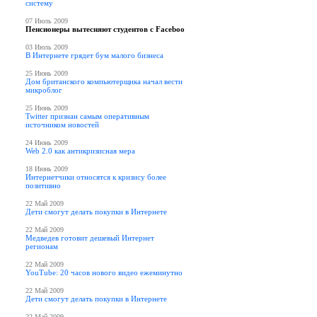
систему
07 Июль 2009
Пенсионеры вытесняют студентов с Faceboo
03 Июль 2009
В Интернете грядет бум малого бизнеса
25 Июнь 2009
Дом британского компьютерщика начал вести
микроблог
25 Июнь 2009
Twitter признан самым оперативным
источником новостей
24 Июнь 2009
Web 2.0 как антикризисная мера
18 Июнь 2009
Интернетчики относятся к кризису более
позитивно
22 Май 2009
Дети смогут делать покупки в Интернете
22 Май 2009
Медведев готовит дешевый Интернет
регионам
22 Май 2009
YouTube: 20 часов нового видео ежеминутно
22 Май 2009
Дети смогут делать покупки в Интернете
22 Май 2009