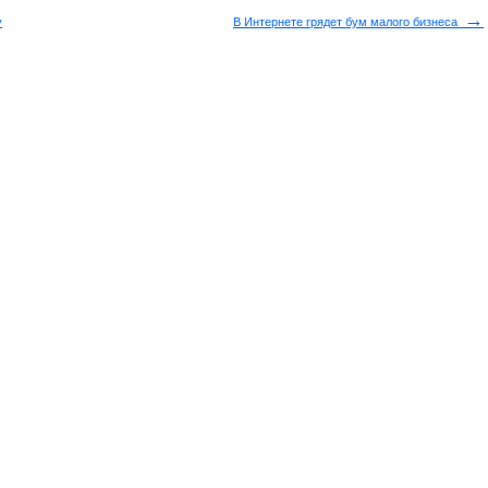
→
у
В Интернете грядет бум малого бизнеса