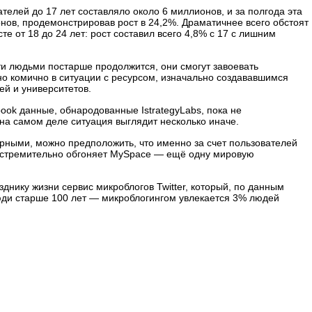
телей до 17 лет составляло около 6 миллионов, и за полгода эта
нов, продемонстрировав рост в 24,2%. Драматичнее всего обстоят
е от 18 до 24 лет: рост составил всего 4,8% с 17 с лишним
ти людьми постарше продолжится, они смогут завоевать
о комично в ситуации с ресурсом, изначально создававшимся
ей и университетов.
ook данные, обнародованные IstrategyLabs, пока не
 на самом деле ситуация выглядит несколько иначе.
ерными, можно предположить, что именно за счет пользователей
 стремительно обгоняет MySpace — ещё одну мировую
зднику жизни сервис микроблогов Twitter, который, по данным
юди старше 100 лет — микроблогингом увлекается 3% людей