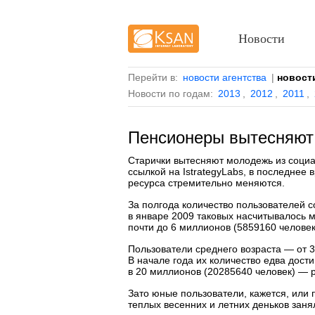
Новости
Перейти в:
новости агентства
|
новост
Новости по годам:
2013
,
2012
,
2011
,
Пенсионеры вытесняют 
Старички вытесняют молодежь из социа
ссылкой на IstrategyLabs, в последнее
ресурса стремительно меняются.
За полгода количество пользователей 
в январе 2009 таковых насчитывалось 
почти до 6 миллионов (5859160 человек)
Пользователи среднего возраста — от 3
В начале года их количество едва дост
в 20 миллионов (20285640 человек) — р
Зато юные пользователи, кажется, или 
теплых весенних и летних деньков заня