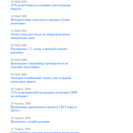
18 Май 2009
52% рунетчиков составляют иностранные
пираты
14 Май 2009
Интернетчики относятся к кризису более
позитивно
12 Май 2009
Twitter породил моду на микроконспекты
знаменитых книг
08 Май 2009
Рисоваська 1.5: аська, в которой можно
рисовать
06 Май 2009
Британские олимпийцы тренируются на
игровых приставках
04 Май 2009
Запущен онлайновый сервис для создания
сказочных миров
30 Апрель 2009
22% пользователей променяли печатные СМИ
на интернет
29 Апрель 2009
Мобильные приложения принесут $25 млрд в
2014 г.
28 Апрель 2009
Приоритет онлайн-рекламе
27 Апрель 2009
Citrix Systems сегодня представила технологию