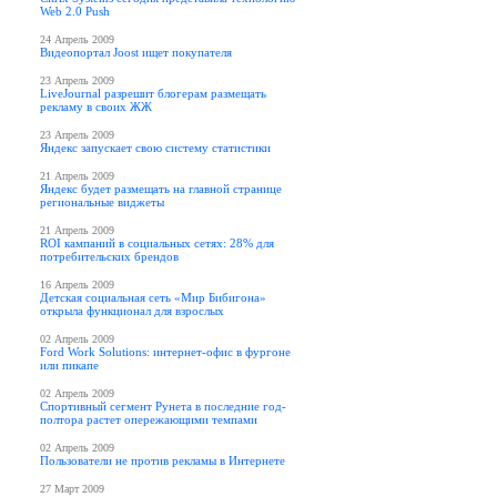
Web 2.0 Push
24 Апрель 2009
Видеопортал Joost ищет покупателя
23 Апрель 2009
LiveJournal разрешит блогерам размещать
рекламу в своих ЖЖ
23 Апрель 2009
Яндекс запускает свою систему статистики
21 Апрель 2009
Яндекс будет размещать на главной странице
региональные виджеты
21 Апрель 2009
ROI кампаний в социальных сетях: 28% для
потребительских брендов
16 Апрель 2009
Детская социальная сеть «Мир Бибигона»
открыла функционал для взрослых
02 Апрель 2009
Ford Work Solutions: интернет-офис в фургоне
или пикапе
02 Апрель 2009
Спортивный сегмент Рунета в последние год-
полтора растет опережающими темпами
02 Апрель 2009
Пользователи не против рекламы в Интернете
27 Март 2009