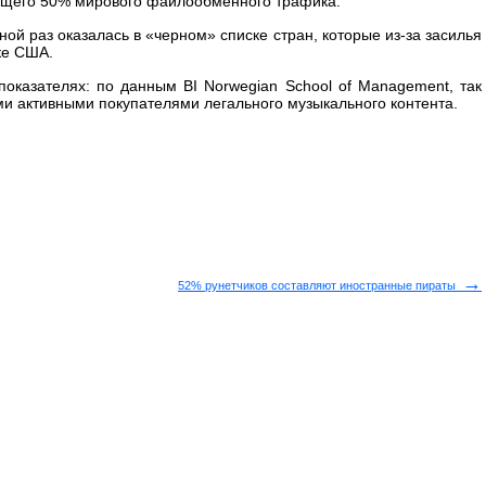
рящего 50% мирового файлообменного трафика.
ной раз оказалась в «черном» списке стран, которые из-за засилья
ке США.
показателях: по данным BI Norwegian School of Management, так
и активными покупателями легального музыкального контента.
→
52% рунетчиков составляют иностранные пираты