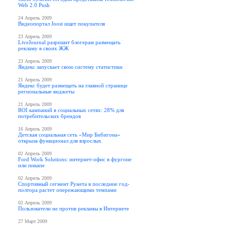
Web 2.0 Push
24 Апрель 2009
Видеопортал Joost ищет покупателя
23 Апрель 2009
LiveJournal разрешит блогерам размещать
рекламу в своих ЖЖ
23 Апрель 2009
Яндекс запускает свою систему статистики
21 Апрель 2009
Яндекс будет размещать на главной странице
региональные виджеты
21 Апрель 2009
ROI кампаний в социальных сетях: 28% для
потребительских брендов
16 Апрель 2009
Детская социальная сеть «Мир Бибигона»
открыла функционал для взрослых
02 Апрель 2009
Ford Work Solutions: интернет-офис в фургоне
или пикапе
02 Апрель 2009
Спортивный сегмент Рунета в последние год-
полтора растет опережающими темпами
02 Апрель 2009
Пользователи не против рекламы в Интернете
27 Март 2009