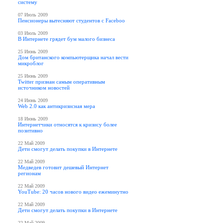
систему
07 Июль 2009
Пенсионеры вытесняют студентов с Faceboo
03 Июль 2009
В Интернете грядет бум малого бизнеса
25 Июнь 2009
Дом британского компьютерщика начал вести
микроблог
25 Июнь 2009
Twitter признан самым оперативным
источником новостей
24 Июнь 2009
Web 2.0 как антикризисная мера
18 Июнь 2009
Интернетчики относятся к кризису более
позитивно
22 Май 2009
Дети смогут делать покупки в Интернете
22 Май 2009
Медведев готовит дешевый Интернет
регионам
22 Май 2009
YouTube: 20 часов нового видео ежеминутно
22 Май 2009
Дети смогут делать покупки в Интернете
22 Май 2009