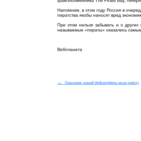
файлообменника The Pirate Bay, гене
Напомним, в этом году Россия в очеред
пиратства якобы наносят вред экономи
При этом нельзя забывать и о других 
называемые «пираты» оказались самым
Вебпланета
←
Поисковик знаний Wolfram|Alpha начал работу