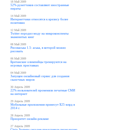
18 Май 2009
52% рунетчиков составляют иностранные
пираты
14 Май 2009
Интернетчики относятся к кризису более
позитивно
12 Май 2009
Twitter породил моду на микроконспекты
знаменитых книг
08 Май 2009
Рисоваська 1.5: аська, в которой можно
рисовать
06 Май 2009
Британские олимпийцы тренируются на
игровых приставках
04 Май 2009
Запущен онлайновый сервис для создания
сказочных миров
30 Апрель 2009
22% пользователей променяли печатные СМИ
на интернет
29 Апрель 2009
Мобильные приложения принесут $25 млрд в
2014 г.
28 Апрель 2009
Приоритет онлайн-рекламе
27 Апрель 2009
Citrix Systems сегодня представила технологию