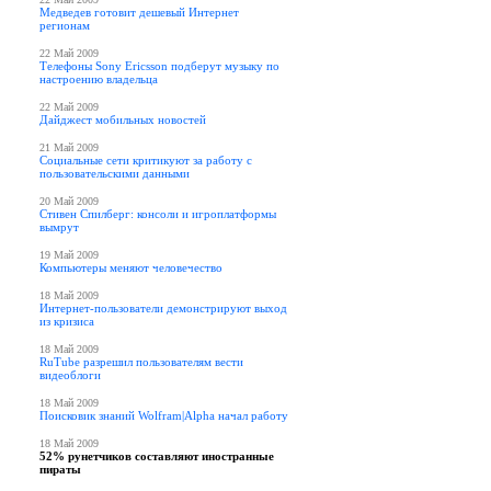
Медведев готовит дешевый Интернет
регионам
22 Май 2009
Телефоны Sony Ericsson подберут музыку по
настроению владельца
22 Май 2009
Дайджест мобильных новостей
21 Май 2009
Социальные сети критикуют за работу с
пользовательскими данными
20 Май 2009
Стивен Спилберг: консоли и игроплатформы
вымрут
19 Май 2009
Компьютеры меняют человечество
18 Май 2009
Интернет-пользователи демонстрируют выход
из кризиса
18 Май 2009
RuTube разрешил пользователям вести
видеоблоги
18 Май 2009
Поисковик знаний Wolfram|Alpha начал работу
18 Май 2009
52% рунетчиков составляют иностранные
пираты