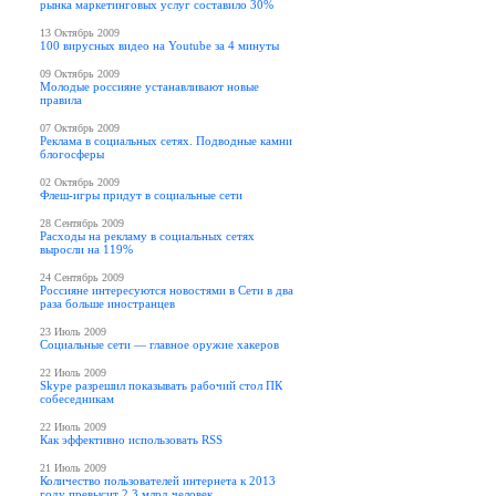
рынка маркетинговых услуг составило 30%
13 Октябрь 2009
100 вирусных видео на Youtube за 4 минуты
09 Октябрь 2009
Молодые россияне устанавливают новые
правила
07 Октябрь 2009
Реклама в социальных сетях. Подводные камни
блогосферы
02 Октябрь 2009
Флеш-игры придут в социальные сети
28 Сентябрь 2009
Расходы на рекламу в социальных сетях
выросли на 119%
24 Сентябрь 2009
Россияне интересуются новостями в Сети в два
раза больше иностранцев
23 Июль 2009
Социальные сети — главное оружие хакеров
22 Июль 2009
Skype разрешил показывать рабочий стол ПК
собеседникам
22 Июль 2009
Как эффективно использовать RSS
21 Июль 2009
Количество пользователей интернета к 2013
году превысит 2,3 млрд человек