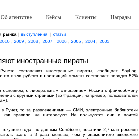
Об агентстве
Кейсы
Клиенты
Награды
и рынка
|
выступления
|
статьи
2010
,
2009
,
2008
,
2007
,
2006
,
2005
,
2004
,
2003
ляют иностранные пираты
Рунета составляют иностранные пираты, сообщает SpyLog.
тента из-за рубежа в настоящий момент составляет порядка 52%
 в основном, с либеральным отношением России к файлообмену
внении с другими странами (во Франции, например, пользователей
ам).
 в Рунет, то за развлечениями — СМИ, электронные библиотеки
, как правило, не интересуют. Не пользуются они и почтой
те текущего года, по данным ComScore, посетили 2,7 млн россиян
затель всего в 3 раза меньше, чем у знаменитого шведского