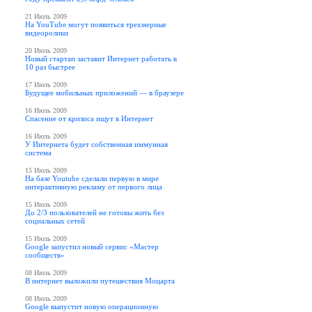
21 Июль 2009
На YouTube могут появиться трехмерные
видеоролики
20 Июль 2009
Новый стартап заставит Интернет работать в
10 раз быстрее
17 Июль 2009
Будущее мобильных приложений — в браузере
16 Июль 2009
Спасение от кризиса ищут в Интернет
16 Июль 2009
У Интернета будет собственная иммунная
система
15 Июль 2009
На базе Youtube сделали первую в мире
интерактивную рекламу от первого лица
15 Июль 2009
До 2/3 пользователей не готовы жить без
социальных сетей
15 Июль 2009
Google запустил новый сервис «Мастер
сообществ»
08 Июль 2009
В интернет выложили путешествия Моцарта
08 Июль 2009
Google выпустит новую операционную