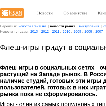
Новости
Об агентстве
Кей
Перейти в:
новости агентства
|
новости рынка
|
выступления
|
с
Новости по годам:
2013
,
2012
,
2011
,
2010
,
2009
,
2008
,
2007
,
Флеш-игры придут в социаль
Флеш-игры в социальных сетях - о
растущий на Западе рынок. В Росси
наличие студий, готовых эти игры д
пользователей, готовых в них игра
рынка пока не сформировалось.
Игры - один из самых популярных ти