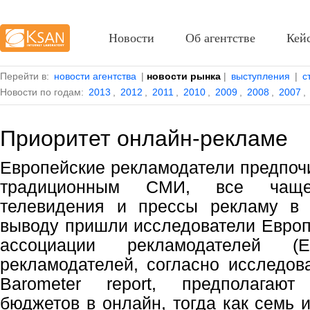
Новости
Об агентстве
Кей
Перейти в:
новости агентства
|
новости рынка
|
выступления
|
с
Новости по годам:
2013
,
2012
,
2011
,
2010
,
2009
,
2008
,
2007
,
Приоритет онлайн-рекламе
Европейские рекламодатели предпоч
традиционным СМИ, все чащ
телевидения и прессы рекламу в 
выводу пришли исследователи Европ
ассоциации рекламодателей (
рекламодателей, согласно исследова
Barometer report, предполагаю
бюджетов в онлайн, тогда как семь 