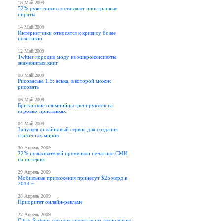
18 Май 2009
52% рунетчиков составляют иностранные
пираты
14 Май 2009
Интернетчики относятся к кризису более
позитивно
12 Май 2009
Twitter породил моду на микроконспекты
знаменитых книг
08 Май 2009
Рисоваська 1.5: аська, в которой можно
рисовать
06 Май 2009
Британские олимпийцы тренируются на
игровых приставках
04 Май 2009
Запущен онлайновый сервис для создания
сказочных миров
30 Апрель 2009
22% пользователей променяли печатные СМИ
на интернет
29 Апрель 2009
Мобильные приложения принесут $25 млрд в
2014 г.
28 Апрель 2009
Приоритет онлайн-рекламе
27 Апрель 2009
Citrix Systems сегодня представила технологию