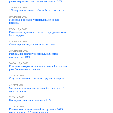
рынка маркетинговых услуг составило 30%
13 Октябрь 2009
100 вирусных видео на Youtube за 4 минуты
09 Октябрь 2009
Молодые россияне устанавливают новые
правила
07 Октябрь 2009
Реклама в социальных сетях. Подводные камни
блогосферы
02 Октябрь 2009
Флеш-игры придут в социальные сети
28 Сентябрь 2009
Расходы на рекламу в социальных сетях
выросли на 119%
24 Сентябрь 2009
Россияне интересуются новостями в Сети в два
раза больше иностранцев
23 Июль 2009
Социальные сети — главное оружие хакеров
22 Июль 2009
Skype разрешил показывать рабочий стол ПК
собеседникам
22 Июль 2009
Как эффективно использовать RSS
21 Июль 2009
Количество пользователей интернета к 2013
году превысит 2,3 млрд человек