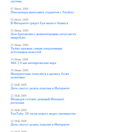
систему
07 Июль 2009
Пенсионеры вытесняют студентов с Faceboo
03 Июль 2009
В Интернете грядет бум малого бизнеса
25 Июнь 2009
Дом британского компьютерщика начал вести
микроблог
25 Июнь 2009
Twitter признан самым оперативным
источником новостей
24 Июнь 2009
Web 2.0 как антикризисная мера
18 Июнь 2009
Интернетчики относятся к кризису более
позитивно
22 Май 2009
Дети смогут делать покупки в Интернете
22 Май 2009
Медведев готовит дешевый Интернет
регионам
22 Май 2009
YouTube: 20 часов нового видео ежеминутно
22 Май 2009
Дети смогут делать покупки в Интернете
22 Май 2009