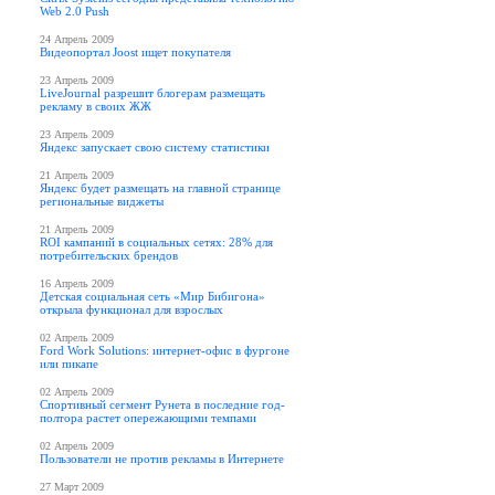
Web 2.0 Push
24 Апрель 2009
Видеопортал Joost ищет покупателя
23 Апрель 2009
LiveJournal разрешит блогерам размещать
рекламу в своих ЖЖ
23 Апрель 2009
Яндекс запускает свою систему статистики
21 Апрель 2009
Яндекс будет размещать на главной странице
региональные виджеты
21 Апрель 2009
ROI кампаний в социальных сетях: 28% для
потребительских брендов
16 Апрель 2009
Детская социальная сеть «Мир Бибигона»
открыла функционал для взрослых
02 Апрель 2009
Ford Work Solutions: интернет-офис в фургоне
или пикапе
02 Апрель 2009
Спортивный сегмент Рунета в последние год-
полтора растет опережающими темпами
02 Апрель 2009
Пользователи не против рекламы в Интернете
27 Март 2009