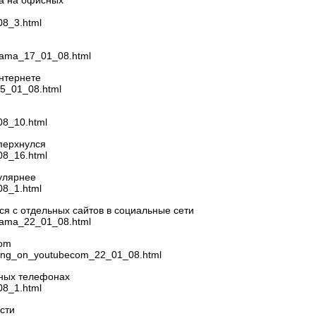
на на офисных
08_3.html
reklama_17_01_08.html
нтернете
s_15_01_08.html
08_10.html
оперхнулся
08_16.html
улярнее
08_1.html
я с отдельных сайтов в социальные сети
reklama_22_01_08.html
com
rketing_on_youtubecom_22_01_08.html
ьных телефонах
08_1.html
сти