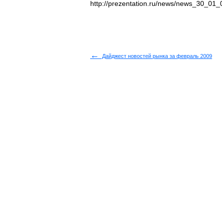
http://prezentation.ru/news/news_30_01_
←
Дайджест новостей рынка за февраль 2009