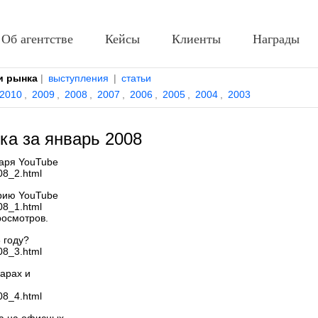
Об агентстве
Кейсы
Клиенты
Награды
и рынка
|
выступления
|
статьи
2010
,
2009
,
2008
,
2007
,
2006
,
2005
,
2004
,
2003
ка за январь 2008
аря YouTube
08_2.html
орию YouTube
08_1.html
росмотров.
 году?
08_3.html
арах и
08_4.html