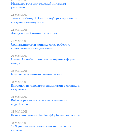
Медведев готовит дешевый Интернет
регионам
22 Май 2009
Телефоны Sony Ericsson подберут музыку по
настроению владельца
22 Май 2009
Дайджест мобильных новостей
21 Май 2009
Социальные сети критикуют за работу с
пользовательскими данными
20 Май 2009
Стивен Спилберг: консоли и игроплатформы
вымрут
19 Май 2009
Компьютеры меняют человечество
18 Май 2009
Интернет-пользователи демонстрируют выход
из кризиса
18 Май 2009
RuTube разрешил пользователям вести
видеоблоги
18 Май 2009
Поисковик знаний Wolfram|Alpha начал работу
18 Май 2009
52% рунетчиков составляют иностранные
пираты