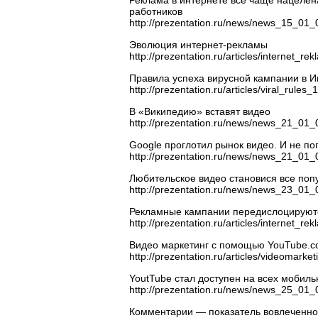
Реклама в интернете все чаще нацеле
работников
http://prezentation.ru/news/news_15_01_
Эволюция интернет-рекламы
http://prezentation.ru/articles/internet_
Правила успеха вирусной кампании в И
http://prezentation.ru/articles/viral_rule
В «Википедию» вставят видео
http://prezentation.ru/news/news_21_01_
Google проглотил рынок видео. И не п
http://prezentation.ru/news/news_21_01_
Любительское видео становися все поп
http://prezentation.ru/news/news_23_01_
Рекламные кампании передислоцируютс
http://prezentation.ru/articles/internet_
Видео маркетинг с помощью YouTube.
http://prezentation.ru/articles/videoma
YoutTube стал доступен на всех мобил
http://prezentation.ru/news/news_25_01_
Комментарии — показатель вовлеченно