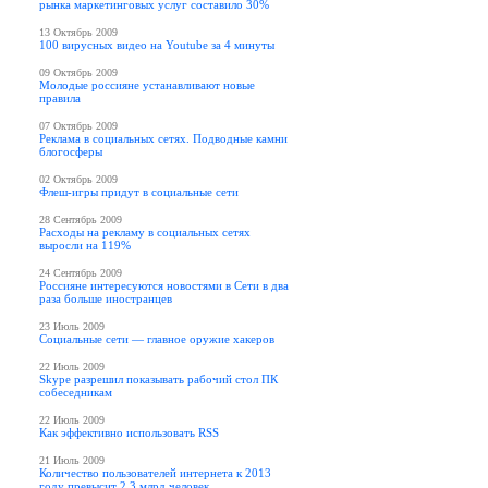
рынка маркетинговых услуг составило 30%
13 Октябрь 2009
100 вирусных видео на Youtube за 4 минуты
09 Октябрь 2009
Молодые россияне устанавливают новые
правила
07 Октябрь 2009
Реклама в социальных сетях. Подводные камни
блогосферы
02 Октябрь 2009
Флеш-игры придут в социальные сети
28 Сентябрь 2009
Расходы на рекламу в социальных сетях
выросли на 119%
24 Сентябрь 2009
Россияне интересуются новостями в Сети в два
раза больше иностранцев
23 Июль 2009
Социальные сети — главное оружие хакеров
22 Июль 2009
Skype разрешил показывать рабочий стол ПК
собеседникам
22 Июль 2009
Как эффективно использовать RSS
21 Июль 2009
Количество пользователей интернета к 2013
году превысит 2,3 млрд человек