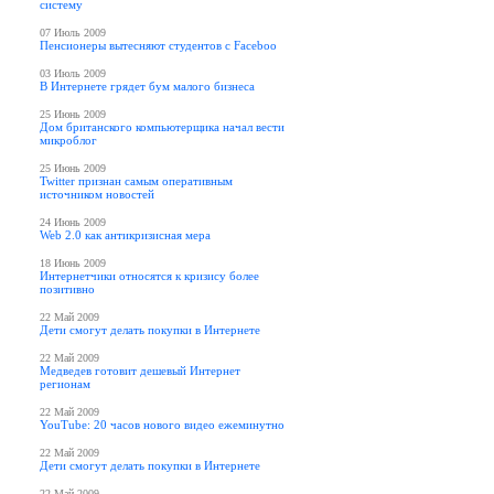
систему
07 Июль 2009
Пенсионеры вытесняют студентов с Faceboo
03 Июль 2009
В Интернете грядет бум малого бизнеса
25 Июнь 2009
Дом британского компьютерщика начал вести
микроблог
25 Июнь 2009
Twitter признан самым оперативным
источником новостей
24 Июнь 2009
Web 2.0 как антикризисная мера
18 Июнь 2009
Интернетчики относятся к кризису более
позитивно
22 Май 2009
Дети смогут делать покупки в Интернете
22 Май 2009
Медведев готовит дешевый Интернет
регионам
22 Май 2009
YouTube: 20 часов нового видео ежеминутно
22 Май 2009
Дети смогут делать покупки в Интернете
22 Май 2009