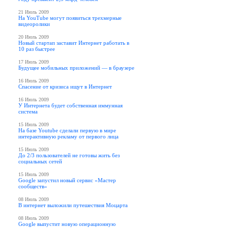
21 Июль 2009
На YouTube могут появиться трехмерные
видеоролики
20 Июль 2009
Новый стартап заставит Интернет работать в
10 раз быстрее
17 Июль 2009
Будущее мобильных приложений — в браузере
16 Июль 2009
Спасение от кризиса ищут в Интернет
16 Июль 2009
У Интернета будет собственная иммунная
система
15 Июль 2009
На базе Youtube сделали первую в мире
интерактивную рекламу от первого лица
15 Июль 2009
До 2/3 пользователей не готовы жить без
социальных сетей
15 Июль 2009
Google запустил новый сервис «Мастер
сообществ»
08 Июль 2009
В интернет выложили путешествия Моцарта
08 Июль 2009
Google выпустит новую операционную