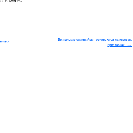
рах PowerPC.
Британские олимпийцы тренируются на игровых
енитых
→
приставках