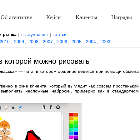
Об агентстве
Кейсы
Клиенты
Награды
и рынка
|
выступления
|
статьи
2010
,
2009
,
2008
,
2007
,
2006
,
2005
,
2004
,
2003
 в которой можно рисовать
васька» — чата, в котором общение ведется при помощи обмена
венно в окне клиента, который выглядит как совсем простенький
 выполнять несложные наброски, примерно как в стандартном