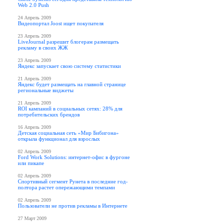
Web 2.0 Push
24 Апрель 2009
Видеопортал Joost ищет покупателя
23 Апрель 2009
LiveJournal разрешит блогерам размещать
рекламу в своих ЖЖ
23 Апрель 2009
Яндекс запускает свою систему статистики
21 Апрель 2009
Яндекс будет размещать на главной странице
региональные виджеты
21 Апрель 2009
ROI кампаний в социальных сетях: 28% для
потребительских брендов
16 Апрель 2009
Детская социальная сеть «Мир Бибигона»
открыла функционал для взрослых
02 Апрель 2009
Ford Work Solutions: интернет-офис в фургоне
или пикапе
02 Апрель 2009
Спортивный сегмент Рунета в последние год-
полтора растет опережающими темпами
02 Апрель 2009
Пользователи не против рекламы в Интернете
27 Март 2009