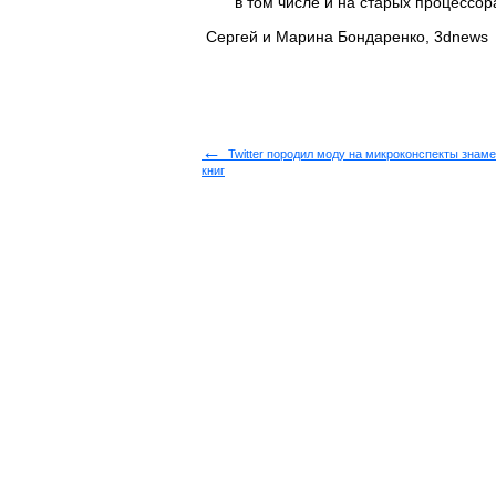
в том числе и на старых процессо
Сергей и Марина Бондаренко, 3dnews
←
Twitter породил моду на микроконспекты знам
книг