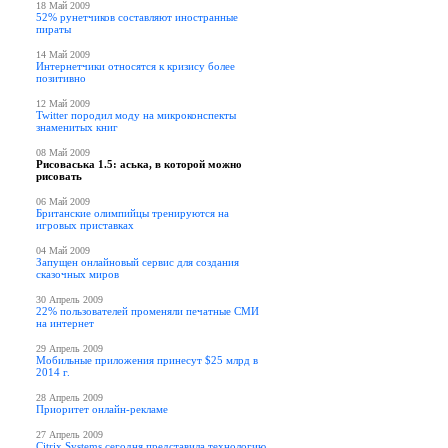
18 Май 2009
52% рунетчиков составляют иностранные
пираты
14 Май 2009
Интернетчики относятся к кризису более
позитивно
12 Май 2009
Twitter породил моду на микроконспекты
знаменитых книг
08 Май 2009
Рисоваська 1.5: аська, в которой можно
рисовать
06 Май 2009
Британские олимпийцы тренируются на
игровых приставках
04 Май 2009
Запущен онлайновый сервис для создания
сказочных миров
30 Апрель 2009
22% пользователей променяли печатные СМИ
на интернет
29 Апрель 2009
Мобильные приложения принесут $25 млрд в
2014 г.
28 Апрель 2009
Приоритет онлайн-рекламе
27 Апрель 2009
Citrix Systems сегодня представила технологию