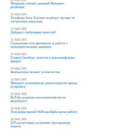
Медведев готовит дешевый Интернет
регионам
22 Май 2009
Телефоны Sony Ericsson подберут музыку по
настроению владельца
22 Май 2009
Дайджест мобильных новостей
21 Май 2009
Социальные сети критикуют за работу с
пользовательскими данными
20 Май 2009
Стивен Спилберг: консоли и игроплатформы
вымрут
19 Май 2009
Компьютеры меняют человечество
18 Май 2009
Интернет-пользователи демонстрируют выход
из кризиса
18 Май 2009
RuTube разрешил пользователям вести
видеоблоги
18 Май 2009
Поисковик знаний Wolfram|Alpha начал работу
18 Май 2009
52% рунетчиков составляют иностранные
пираты