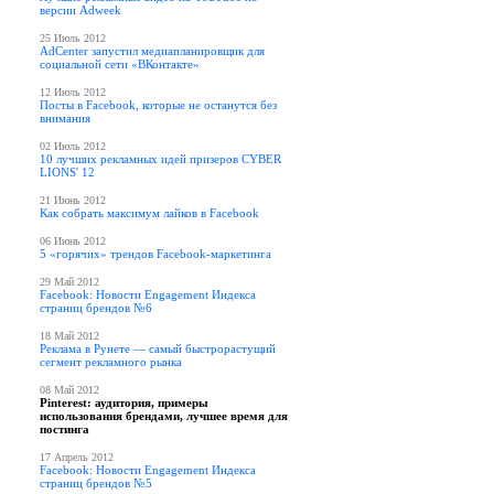
версии Adweek
25 Июль 2012
AdCenter запустил медиапланировщик для
социальной сети «ВКонтакте»
12 Июль 2012
Посты в Facebook, которые не останутся без
внимания
02 Июль 2012
10 лучших рекламных идей призеров CYBER
LIONS' 12
21 Июнь 2012
Как собрать максимум лайков в Facebook
06 Июнь 2012
5 «горячих» трендов Facebook-маркетинга
29 Май 2012
Facebook: Новости Engagement Индекса
страниц брендов №6
18 Май 2012
Реклама в Рунете — самый быстрорастущий
сегмент рекламного рынка
08 Май 2012
Pinterest: аудитория, примеры
использования брендами, лучшее время для
постинга
17 Апрель 2012
Facebook: Новости Engagement Индекса
страниц брендов №5