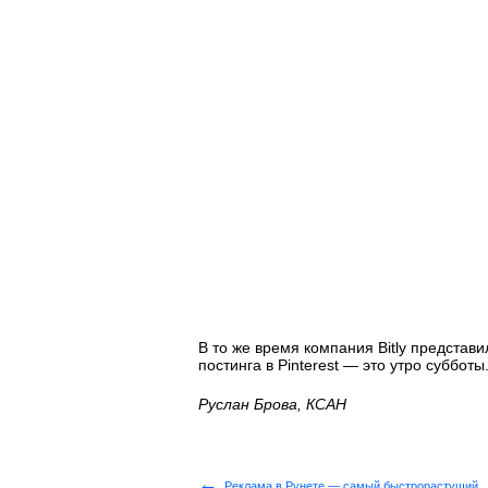
В то же время компания Bitly представ
постинга в Pinterest — это утро субботы
Руслан Брова, КСАН
←
Реклама в Рунете — самый быстрорастущий