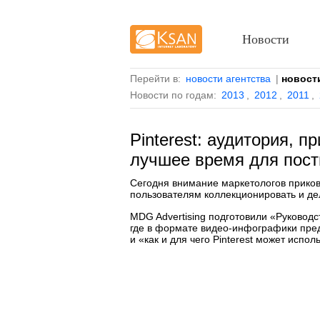
Новости
Перейти в:
новости агентства
|
новост
Новости по годам:
2013
,
2012
,
2011
,
Pinterest: аудитория, 
лучшее время для пост
Сегодня внимание маркетологов приков
пользователям коллекционировать и де
MDG Advertising подготовили «Руководств
где в формате
видео-инфографики
пред
и «как и для чего Pinterest может испо