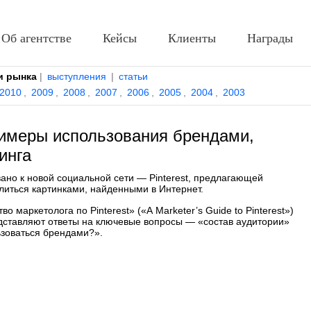
Об агентстве
Кейсы
Клиенты
Награды
и рынка
|
выступления
|
статьи
2010
,
2009
,
2008
,
2007
,
2006
,
2005
,
2004
,
2003
примеры использования брендами,
инга
ано к новой социальной сети — Pinterest, предлагающей
литься картинками, найденными в Интернет.
о маркетолога по Pinterest» («A Marketer’s Guide to Pinterest»)
ставляют ответы на ключевые вопросы — «состав аудитории»
льзоваться брендами?».