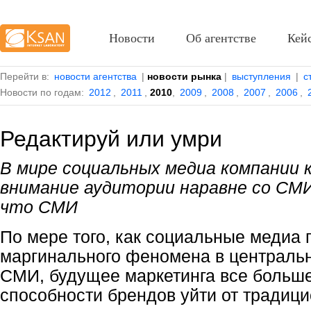
Новости
Об агентстве
Кей
Перейти в:
новости агентства
|
новости рынка
|
выступления
|
с
Новости по годам:
2012
,
2011
,
2010
,
2009
,
2008
,
2007
,
2006
,
Редактируй или умри
В мире социальных медиа компании 
внимание аудитории наравне со СМИ
что СМИ
По мере того, как социальные медиа
маргинального феномена в централь
СМИ, будущее маркетинга все больше
способности брендов уйти от традиц