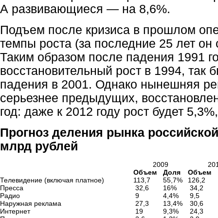
А развивающиеся — на 8,6%.
Подъем после кризиса в прошлом оп
темпы роста (за последние 25 лет он 
Таким образом после падения 1991 г
восстановительный рост в 1994, так б
падения в 2001. Однако нынешняя ре
серьезнее предыдущих, восстановлен
год: даже к 2012 году рост будет 5,3%
Прогноз деления рынка российской
млрд рублей
2009
20
Объем
Доля
Объем
Телевидение (включая платное)
113,7
55,7%
126,2
Пресса
32,6
16%
34,2
Радио
9
4,4%
9,5
Наружная реклама
27,3
13,4%
30,6
Интернет
19
9,3%
24,3