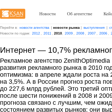
Новости
Об агентстве
Кей
Перейти в:
новости агентства
|
новости рынка
|
выступления
|
с
Новости по годам:
2012
,
2011
,
2010
,
2009
,
2008
,
2007
,
2006
,
Интернет — 10,7% рекламног
Рекламное агентство ZenithOptimedia
развития рекламного рынка в 2010 го
оптимизма: в апреле ждали роста на 
на 3,5%. А в России прогноз роста 
до 227,6 млрд рублей. Это третий опт
после шести понижений в 2008 и 200
прогноза связано с лучшим, чем ожид
состоянием развитых рынков: они выр