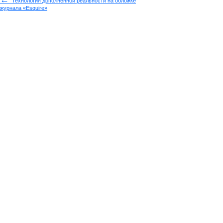
Технология дополненной реальности на обложке
журнала «Esquire»