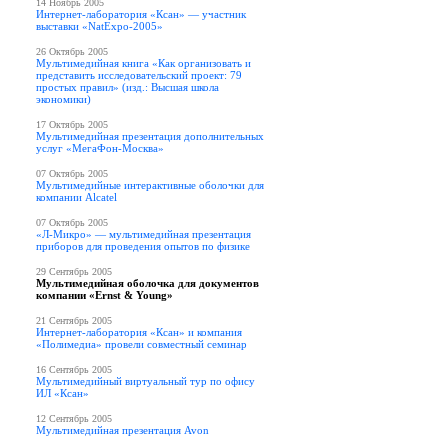
14 Ноябрь 2005
Интернет-лаборатория «Ксан» — участник
выставки «NatExpo-2005»
26 Октябрь 2005
Мультимедийная книга «Как организовать и
представить исследовательский проект: 79
простых правил» (изд.: Высшая школа
экономики)
17 Октябрь 2005
Мультимедийная презентация дополнительных
услуг «МегаФон-Москва»
07 Октябрь 2005
Мультимедийные интерактивные оболочки для
компании Alcatel
07 Октябрь 2005
«Л-Микро» — мультимедийная презентация
приборов для проведения опытов по физике
29 Сентябрь 2005
Мультимедийная оболочка для документов
компании «Ernst & Young»
21 Сентябрь 2005
Интернет-лаборатория «Ксан» и компания
«Полимедиа» провели совместный семинар
16 Сентябрь 2005
Мультимедийный виртуальный тур по офису
ИЛ «Ксан»
12 Сентябрь 2005
Мультимедийная презентация Avon