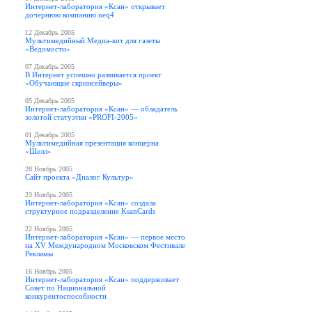
Интернет-лаборатория «Ксан» открывает
дочернюю компанию neq4
12 Декабрь 2005
Мультимедийный Медиа-кит для газеты
«Ведомости»
07 Декабрь 2005
В Интернет успешно развивается проект
«Обучающие скринсейверы»
05 Декабрь 2005
Интернет-лаборатория «Ксан» — обладатель
золотой статуэтки «PROFI-2005»
01 Декабрь 2005
Мультимедийная презентация концерна
«Шелл»
28 Ноябрь 2005
Сайт проекта «Диалог Культур»
23 Ноябрь 2005
Интернет-лаборатория «Ксан» создала
структурное подразделение KsanCards
22 Ноябрь 2005
Интернет-лаборатория «Ксан» — первое место
на XV Международном Московском Фестивале
Рекламы
16 Ноябрь 2005
Интернет-лаборатория «Ксан» поддерживает
Совет по Национальной
конкурентоспособности