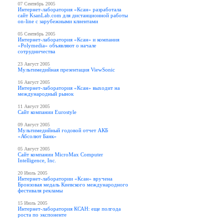
07 Сентябрь 2005
Интернет-лаборатория «Ксан» разработала
сайт KsanLab.com для дистанционной работы
on-line с зарубежными клиентами
05 Сентябрь 2005
Интернет-лаборатория «Ксан» и компания
«Polymedia» объявляют о начале
сотрудничества
23 Август 2005
Мультимедийная презентация ViewSonic
16 Август 2005
Интернет-лаборатория «Ксан» выходит на
международный рынок
11 Август 2005
Сайт компании Eurostyle
09 Август 2005
Мультимедийный годовой отчет АКБ
«Абсолют Банк»
05 Август 2005
Сайт компании MicroMax Computer
Intelligence, Inc.
20 Июль 2005
Интернет-лаборатории «Ксан» вручена
Бронзовая медаль Киевского международного
фестиваля рекламы
15 Июль 2005
Интернет-лаборатория КСАН: еще полгода
роста по экспоненте