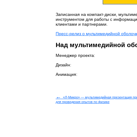
Записанная на компакт-диски, мультим
инструментом для работы с информаци
клиентами и партнерами.
Пресс-релиз о мультимедийной оболочк
Над мультимедийной обо
Менеджер проекта:
Дизайн:
Анимация:
←
«Л-Микро» — мультимедийная презентация пр
для проведения опытов по физике