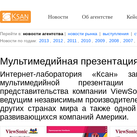
Новости
Об агентстве
Кей
Перейти в:
новости агентства
|
новости рынка
|
выступления
|
с
Новости по годам:
2013
,
2012
,
2011
,
2010
,
2009
,
2008
,
2007
,
Мультимедийная презентация
Интернет-лаборатория «Ксан» за
мультимедийной презентации
представительства компании ViewSon
ведущим независимым производител
других странах мира а также одно
развивающихся компаний Америки.