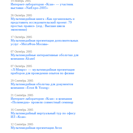
14 Ноябрь 2005
Интернет-лаборатория «Ксан» — участник
выставки «NatExpo-2005»
26 Октябрь 2005
Мультимедийная книга «Как организовать и
представить исследовательский проект: 79
простых правил» (изд.: Высшая школа
экономики)
17 Октябрь 2005
Мультимедийная презентация дополнительных
услуг «МегаФон-Москва»
07 Октябрь 2005
Мультимедийные интерактивные оболочки для
компании Alcatel
07 Октябрь 2005
«Л-Микро» — мультимедийная презентация
приборов для проведения опытов по физике
29 Сентябрь 2005
Мультимедийная оболочка для документов
компании «Ernst & Young»
21 Сентябрь 2005
Интернет-лаборатория «Ксан» и компания
«Полимедиа» провели совместный семинар
16 Сентябрь 2005
Мультимедийный виртуальный тур по офису
ИЛ «Ксан»
12 Сентябрь 2005
Мультимедийная презентация Avon