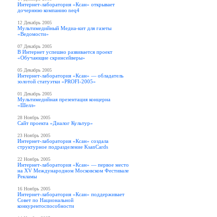
Интернет-лаборатория «Ксан» открывает
дочернюю компанию neq4
12 Декабрь 2005
Мультимедийный Медиа-кит для газеты
«Ведомости»
07 Декабрь 2005
В Интернет успешно развивается проект
«Обучающие скринсейверы»
05 Декабрь 2005
Интернет-лаборатория «Ксан» — обладатель
золотой статуэтки «PROFI-2005»
01 Декабрь 2005
Мультимедийная презентация концерна
«Шелл»
28 Ноябрь 2005
Сайт проекта «Диалог Культур»
23 Ноябрь 2005
Интернет-лаборатория «Ксан» создала
структурное подразделение KsanCards
22 Ноябрь 2005
Интернет-лаборатория «Ксан» — первое место
на XV Международном Московском Фестивале
Рекламы
16 Ноябрь 2005
Интернет-лаборатория «Ксан» поддерживает
Совет по Национальной
конкурентоспособности