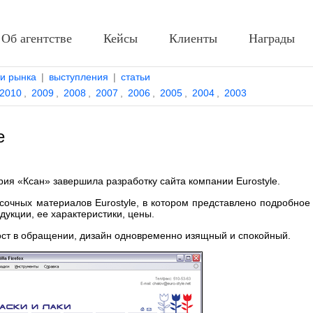
Об агентстве
Кейсы
Клиенты
Награды
ти рынка
|
выступления
|
статьи
2010
,
2009
,
2008
,
2007
,
2006
,
2005
,
2004
,
2003
e
ия «Ксан» завершила разработку сайта компании Eurostyle.
асочных материалов Eurostyle, в котором представлено подробное
укции, ее характеристики, цены.
ост в обращении, дизайн одновременно изящный и спокойный.