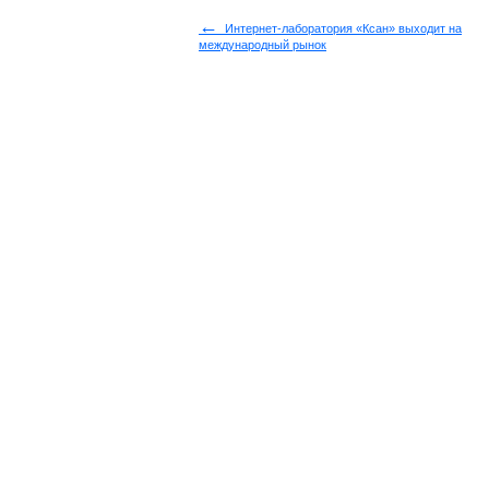
←
Интернет-лаборатория «Ксан» выходит на
международный рынок