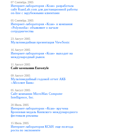
07 Сентябрь 2005
Интернет-лаборатория «Ксан» разработала
сайт KsanLab.com для дистанционной работы
on-line с зарубежными клиентами
05 Сентябрь 2005
Интернет-лаборатория «Ксан» и компания
«Polymedia» объявляют о начале
сотрудничества
23 Август 2005
Мультимедийная презентация ViewSonic
16 Август 2005
Интернет-лаборатория «Ксан» выходит на
международный рынок
11 Август 2005
Сайт компании Eurostyle
09 Август 2005
Мультимедийный годовой отчет АКБ
«Абсолют Банк»
05 Август 2005
Сайт компании MicroMax Computer
Intelligence, Inc.
20 Июль 2005
Интернет-лаборатории «Ксан» вручена
Бронзовая медаль Киевского международного
фестиваля рекламы
15 Июль 2005
Интернет-лаборатория КСАН: еще полгода
роста по экспоненте