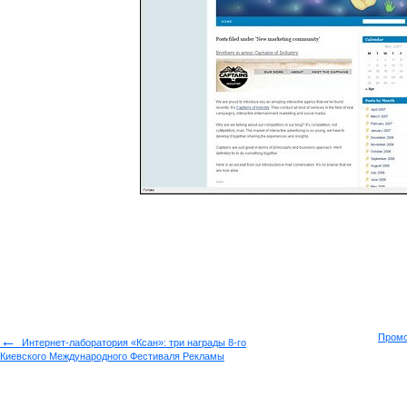
←
Промо
Интернет-лаборатория «Ксан»: три награды 8-го
Киевского Международного Фестиваля Рекламы