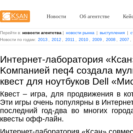
Новости
Об агентстве
Кей
Перейти в:
новости агентства
|
новости рынка
|
выступления
|
с
Новости по годам:
2013
,
2012
,
2011
,
2010
,
2009
,
2008
,
2007
,
Интернет-лаборатория «Ксан
Kомпанией neq4 создала му
квест для ноутбуков Dell «М
Квест – игра, для продвижения в ко
Эти игры очень популярны в Интернет
последний год-два во многих город
квесты офф-лайн.
Интернет-лаборатория «Ксан» совмес