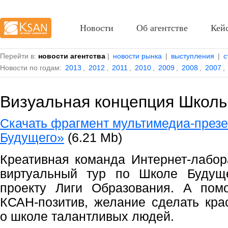
Новости
Об агентстве
Кей
Перейти в:
новости агентства
|
новости рынка
|
выступления
|
с
Новости по годам:
2013
,
2012
,
2011
,
2010
,
2009
,
2008
,
2007
,
Визуальная концепция Школ
Скачать фрагмент мультимедиа-през
Будущего»
(6.21 Mb)
Креативная команда Интернет-лабо
виртуальный тур по Школе Будуще
проекту Лиги Образования. А пом
КСАН-позитив, желание сделать кра
о школе талантливых людей.