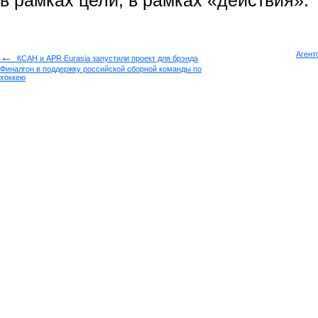
в рамках цели, в рамках «действия».
←
Агент
КСАН и APR Eurasia запустили проект для брэнда
Финалгон в поддержку российской сборной команды по
хоккею