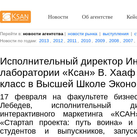
Новости
Об агентстве
Кей
Перейти в:
новости агентства
|
новости рынка
|
выступления
|
с
Новости по годам:
2013
,
2012
,
2011
,
2010
,
2009
,
2008
,
2007
,
Исполнительный директор Ин
лаборатории «Ксан» В. Хааф
класс в Высшей Школе Экон
17 февраля на факультете бизне
Лебедев, исполнительный ди
интерактивного маркетинга «КСА
«Стартап проекта: путь воина» и
студентов и выпускников, запус