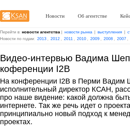
Новости
Об агентстве
Кей
Перейти в:
новости агентства
|
новости рынка
|
выступления
|
с
Новости по годам:
2013
,
2012
,
2011
,
2010
,
2009
,
2008
,
2007
,
Видео-интервью Вадима Шеп
коференции I2B
На конференции I2B в Перми Вадим 
исполнительный директор КСАН, расс
про наше видение: какой должна быт
интернете. Так же речь идет о проект
принципиально новый подход к мене
проектах.