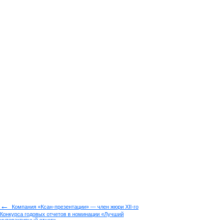
←
Компания «Ксан-презентации» — член жюри XII-го
Конкурса годовых отчетов в номинации «Лучший