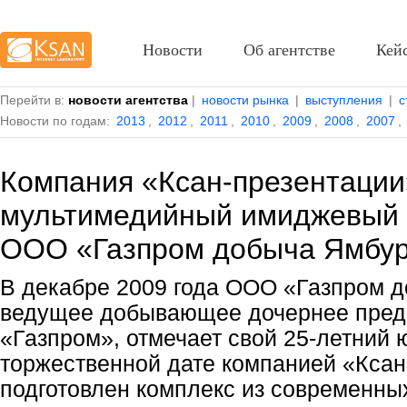
Новости
Об агентстве
Кей
Перейти в:
новости агентства
|
новости рынка
|
выступления
|
с
Новости по годам:
2013
,
2012
,
2011
,
2010
,
2009
,
2008
,
2007
,
Компания «Ксан-презентации
мультимедийный имиджевый п
ООО «Газпром добыча Ямбур
В декабре 2009 года ООО «Газпром 
ведущее добывающее дочернее пред
«Газпром», отмечает свой 25-летний 
торжественной дате компанией «Ксан
подготовлен комплекс из современн