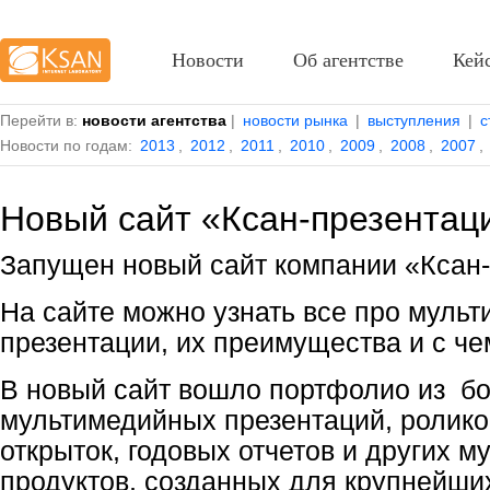
Новости
Об агентстве
Кей
Перейти в:
новости агентства
|
новости рынка
|
выступления
|
с
Новости по годам:
2013
,
2012
,
2011
,
2010
,
2009
,
2008
,
2007
,
Новый сайт «Ксан-презентац
Запущен новый сайт компании «Ксан-
На сайте можно узнать все про муль
презентации, их преимущества и с чем
В новый сайт вошло портфолио из б
мультимедийных презентаций, ролико
открыток, годовых отчетов и других 
продуктов, созданных для крупнейши